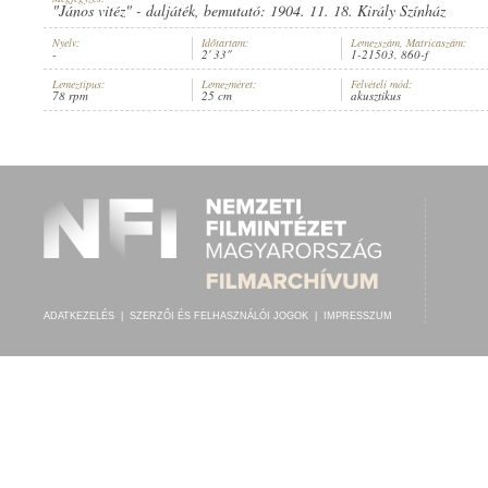
"János vitéz" - daljáték, bemutató: 1904. 11. 18. Király Színház
Nyelv:
Időtartam:
Lemezszám, Matricaszám:
-
2' 33"
1-21503, 860-f
Lemeztípus:
Lemezméret:
Felvételi mód:
78 rpm
25 cm
akusztikus
MAGY. KIR. I. HONVÉD KERÜLETI ZENEKAR
, VEZÉNYEL:
BACHÓ IS
ELŐADÓ:
ADATKEZELÉS
|
SZERZŐI ÉS FELHASZNÁLÓI JOGOK
|
IMPRESSZUM