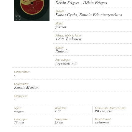
Dékán Frigyes
-
Dékán Frigyes
Előadó:
Kabos Gyula
,
Buttola Ede tánczenekara
Műfaj:
foxtrot
1938
MEGJELENÉS IDEJE:
Felvétel ideje és helye:
1938
, Budapest
Kiadó:
Radiola
Jogi státusz:
jogvédett mű
Címfordítás:
RADIOLA
KIADÓ:
-
Gyűjtemény:
Kurutz Márton
Megjegyzés:
-
Nyelv:
Időtartam:
Lemezszám, Matricaszám:
magyar
3' 0"
RB 120, 710
RB 120
LEMEZSZÁM:
Lemeztípus:
Lemezméret:
Felvételi mód:
78 rpm
25 cm
elektromos