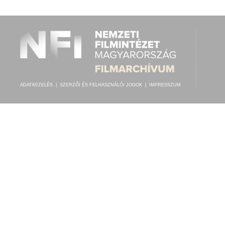
KABOS GYULA
,
BUTTOLA EDE TÁNCZENEKARA
ELŐADÓ:
ADATKEZELÉS
|
SZERZŐI ÉS FELHASZNÁLÓI JOGOK
|
IMPRESSZUM