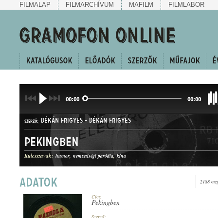
FILMALAP
FILMARCHÍVUM
MAFILM
FILMLABOR
00:00
00:00
DÉKÁN FRIGYES
-
DÉKÁN FRIGYES
SZERZŐ:
Pekingben
Kulcsszavak:
humor
nemzetiségi paródia
kína
2188 meg
FOXTROT
MŰFAJ:
Cím:
Pekingben
Szerző: