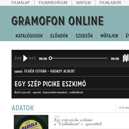
FILMALAP
FILMARCHÍVUM
MAFILM
FILMLABOR
00:00
00:00
FEHÉR ISTVÁN
-
VADADY ALBERT
SZERZŐ:
Egy szép picike eszkimó
Kulcsszavak:
operett
lemezcímke-mutáció
csókháború
1119 meg
QUICK-STEP
MŰFAJ:
Cím:
Egy szép picike eszkimó
a "Csókháború" c. operettből