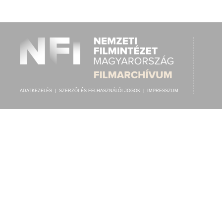
FEKETE PÁL
,
RADIOLA TÁNCZENEKAR
ELŐADÓ:
ADATKEZELÉS
|
SZERZŐI ÉS FELHASZNÁLÓI JOGOK
|
IMPRESSZUM