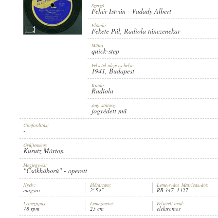
Szerző:
Fehér István
-
Vadady Albert
Előadó:
Fekete Pál
,
Radiola tánczenekar
Műfaj:
1941
MEGJELENÉS IDEJE:
quick-step
Felvétel ideje és helye:
1941
, Budapest
Kiadó:
Radiola
Jogi státusz:
jogvédett mű
RADIOLA
KIADÓ:
Címfordítás:
-
Gyűjtemény:
Kurutz Márton
Megjegyzés:
"Csókháború" - operett
Nyelv:
Időtartam:
Lemezszám, Matricaszám:
magyar
2' 59"
RB 347, 1327
RB 347
LEMEZSZÁM:
Lemeztípus:
Lemezméret:
Felvételi mód:
78 rpm
25 cm
elektromos