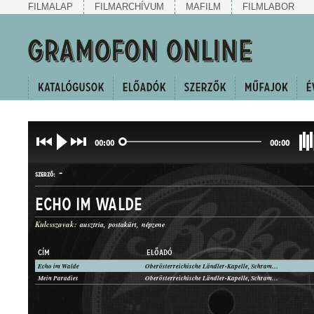
FILMALAP
FILMARCHÍVUM
MAFILM
FILMLABOR
00:00
00:00
-
SZERZŐ:
Echo im Walde
Kulcsszavak:
ausztria
postakürt
népzene
CÍM
ELŐADÓ
Echo im Walde
Oberösterreichische Ländler-Kapelle, Schrammel-Quartett, ismeretlen zenészek (postakürt)
NÉPDAL
Mein Paradies
Oberösterreichische Ländler-Kapelle, Schrammel-Quartett, ismeretlen zenészek (postakürt)
MŰFAJ: