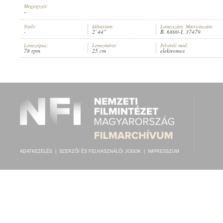
Megjegyzés:
-
Nyelv:
Időtartam:
Lemezszám, Matricaszám:
-
2' 44"
B. 6800-I, 37479
Lemeztípus:
Lemezméret:
Felvételi mód:
OBERÖSTERREICHISCHE LÄNDLER-KAPELLE
,
SCHRAMMEL-QUARTETT
,
IS
78 rpm
25 cm
elektromos
ELŐADÓ:
ADATKEZELÉS
|
SZERZŐI ÉS FELHASZNÁLÓI JOGOK
|
IMPRESSZUM