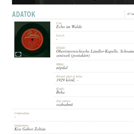
67 m
Cím:
Echo im Walde
1929 KÖRÜL
MEGJELENÉS IDEJE:
Szerző:
-
Előadó:
Oberösterreichische Ländler-Kapelle
,
Schramm
zenészek (postakürt)
Műfaj:
népdal
BEKA
KIADÓ:
Felvétel ideje és helye:
1929 körül
, -
Kiadó:
Beka
Jogi státusz:
szabadmű
Címfordítás:
-
B. 6800-I
LEMEZSZÁM:
Gyűjtemény:
Kiss Gábor Zoltán