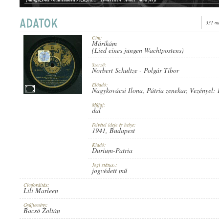
[hangüzenet - haditudósító század] "B" oldal
ismeretlen "Antal" nevű férfi
Postásdal
Turay Ida, Chappy tánczenekara
331 me
Elmennék a babám mellé csicskásnak
Kiss Manyi, Chappy tánczenekara
Majd ha lámpák égnek újra
Holéczy vokálnégyes, Polydor tánczenekar
Cím:
Márikám
1941
(Lied eines jungen Wachtpostens)
MEGJELENÉS IDEJE:
Szerző:
Norbert Schultze
-
Polgár Tibor
Előadó:
Nagykovácsi Ilona
,
Pátria zenekar
, Vezényel:
Műfaj:
dal
DURIUM-PATRIA
KIADÓ:
Felvétel ideje és helye:
1941
, Budapest
Kiadó:
Durium-Patria
Jogi státusz:
jogvédett mű
Címfordítás:
Lili Marleen
D 10.019
LEMEZSZÁM:
Gyűjtemény:
Bacsó Zoltán