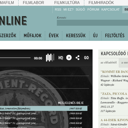
MAFILM
FILMLABOR
FILMKULTÚRA
FILMHIRADÓK
RSS
MI EZ?
SÚGÓ
FÓRUM
KAPCSOLAT
B
Hallgassa!
Keresés:
Gyarapítsa!
Kövesse!
Ossza meg!
HQ
GO
00:00
az előadótól
a sze
"KOMMT ER DAN
Előadó:
Wilhelm Grün
Wagner
-
Richard Wa
42 lejátszás
"ZAZA, PICCOLA
Előadó:
Titta Ruffo
,
i
Leoncavallo
-
Ruggero
MEGJELENÉS IDEJE
1912.11.27
ekar, ismeretlen füttyművész
1907 körül
117 lejátszás
Cs. és kir. "Probszt báró" 51. gyalogezred zenekara
1908 körül
Cs. és kir. "Probszt báró" 51. gyalogezred zenekara, Vezényel: Hunyaczek Richárd
1908 körül
A 44-ESEK KIV
Cs. és kir. "Probszt báró" 51. gyalogezred zenekara, Vezényel: Kutschera Antal
1908 körül
Előadó:
Sárai-Göndör 
anglemezgyár zenekara
1910 körül