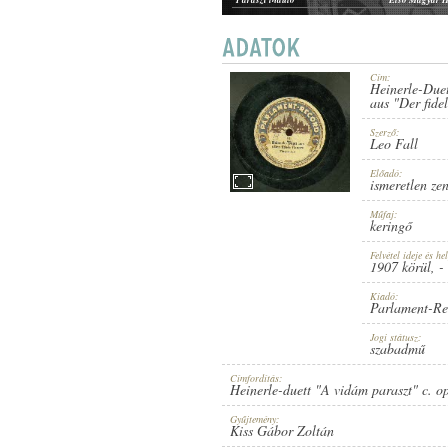
Cím:
Heinerle-Duet
1907 KÖRÜL
aus "Der fide
MEGJELENÉS IDEJE:
Szerző:
Leo Fall
Előadó:
ismeretlen ze
Műfaj:
keringő
PARLAMENT-RECORD
KIADÓ:
Felvétel ideje és hel
1907 körül
, -
Kiadó:
Parlament-Re
Jogi státusz:
szabadmű
Címfordítás:
Heinerle-duett "A vidám paraszt" c. op
51
LEMEZSZÁM:
Gyűjtemény:
Kiss Gábor Zoltán