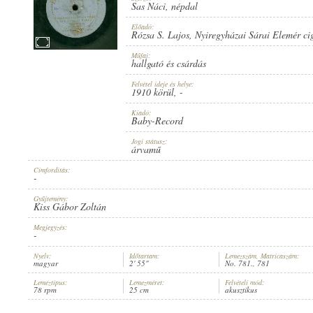
Sas Náci
,
népdal
Előadó:
Rózsa S. Lajos
,
Nyiregyházai Sárai Elemér ci
Műfaj:
hallgató és csárdás
1910 KÖRÜL
MEGJELENÉS IDEJE:
Felvétel ideje és helye:
1910 körül
, -
Kiadó:
Baby-Record
Jogi státusz:
árvamű
Címfordítás:
BABY-RECORD
KIADÓ:
-
Gyűjtemény:
Kiss Gábor Zoltán
Megjegyzés:
-
Nyelv:
Időtartam:
Lemezszám, Matricaszám:
magyar
2' 55"
No. 781., 781
NO. 781.
LEMEZSZÁM:
Lemeztípus:
Lemezméret:
Felvételi mód:
78 rpm
25 cm
akusztikus