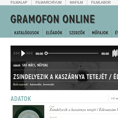
FILMALAP
FILMARCHÍVUM
MAFILM
FILMLABOR
00:00
00:00
SAS NÁCI
,
NÉPDAL
SZERZŐ:
Kulcsszavak:
katonaélet
bevonulás
132 me
HALLGATÓ ÉS CSÁRDÁS
MŰFAJ:
Cím:
Zsindelyezik a kaszárnya tetejét / Édesanyám 
Szerző: