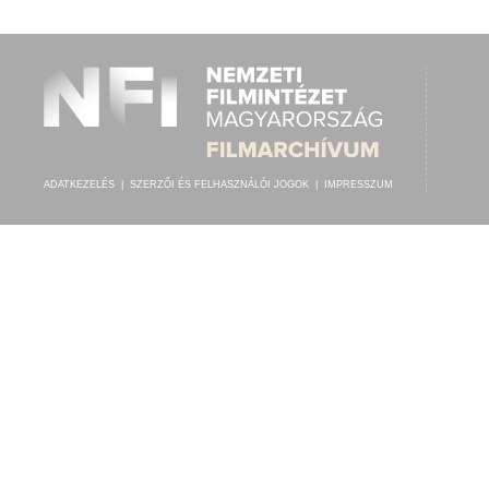
RÓZSA S. LAJOS
,
NYIREGYHÁZAI SÁRAI ELEMÉR CIGÁNYZENEKARA
ELŐADÓ:
ADATKEZELÉS
|
SZERZŐI ÉS FELHASZNÁLÓI JOGOK
|
IMPRESSZUM