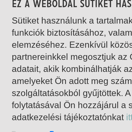
Sütiket használunk a tartalm
funkciók biztosításához, vala
elemzéséhez. Ezenkívül közö
partnereinkkel megosztjuk az
adatait, akik kombinálhatják a
amelyeket Ön adott meg számu
szolgáltatásokból gyűjtöttek.
folytatásával Ön hozzájárul a 
1-1
/ összesen 1 találat
adatkezelési tájékoztatónkat
it