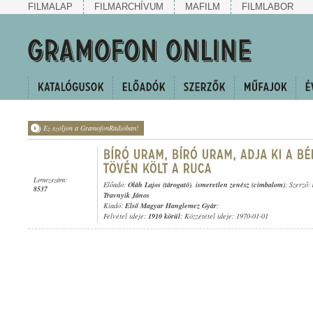
FILMALAP
FILMARCHÍVUM
MAFILM
FILMLABOR
Ez szóljon a GramofonRádióban!
Lemezszám:
Előadó:
Oláh Lajos (tárogató)
,
ismeretlen zenész (cimbalom)
; Szerző:
8537
Travnyik János
Kiadó:
Első Magyar Hanglemez Gyár
;
Felvétel ideje:
1910 körül
; Közzététel ideje: 1970-01-01