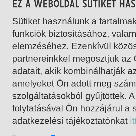
Sütiket használunk a tartalm
funkciók biztosításához, vala
elemzéséhez. Ezenkívül közö
partnereinkkel megosztjuk az
adatait, akik kombinálhatják a
amelyeket Ön adott meg számu
szolgáltatásokból gyűjtöttek.
folytatásával Ön hozzájárul a 
1-1
/ összesen 1 találat
adatkezelési tájékoztatónkat
it