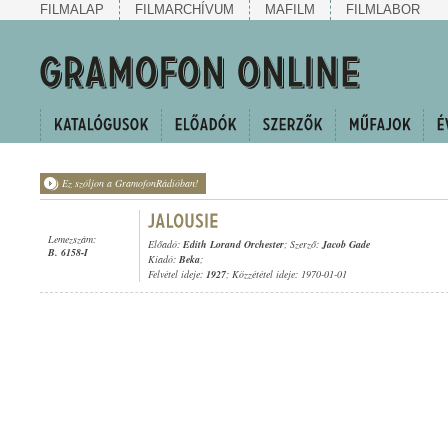
FILMALAP
FILMARCHÍVUM
MAFILM
FILMLABOR
Ez szóljon a GramofonRádióban!
Lemezszám:
Előadó:
Edith Lorand Orchester
; Szerző:
Jacob Gade
B. 6158-I
Kiadó:
Beka
;
Felvétel ideje:
1927
; Közzététel ideje: 1970-01-01