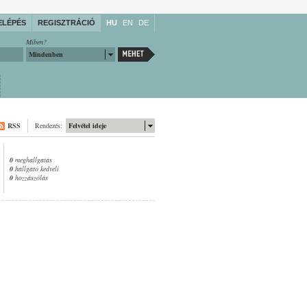
ELÉPÉS
REGISZTRÁCIÓ
HU
EN
DE
Miben?
Mindenben
RSS
Rendezés:
Felvétel ideje
0
meghallgatás
0
hallgató kedveli
0
hozzászólás