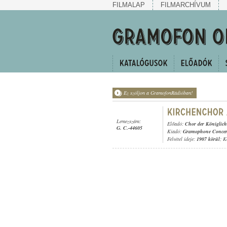
FILMALAP
FILMARCHÍVUM
Ez szóljon a GramofonRádióban!
Lemezszám:
Előadó:
Chor der Königlic
G. C.-44605
Kiadó:
Gramophone Concer
Felvétel ideje:
1907 körül
; K