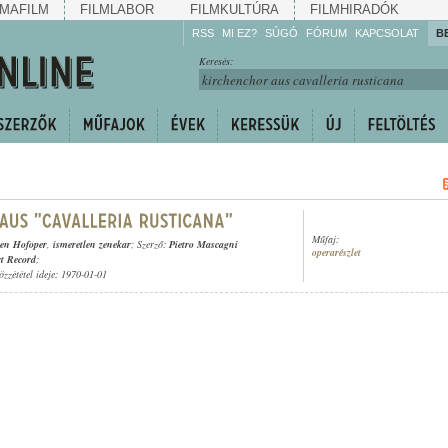
MAFILM
FILMLABOR
FILMKULTÚRA
FILMHIRADÓK
RSS
MI EZ?
SÚGÓ
FÓRUM
KAPCSOLAT
B
Hallgassa!
Keresés:
Gyarapítsa!
Kövesse!
Ossza meg!
Műfaj:
hen Hofoper
,
ismeretlen zenekar
; Szerző:
Pietro Mascagni
operarészlet
t Record
;
özzététel ideje: 1970-01-01