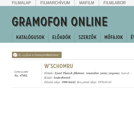
FILMALAP
FILMARCHÍVUM
MAFILM
FILMLABOR
Ez szóljon a GramofonRádióban!
Lemezszám:
Előadó:
Izrael Tkatsch főkántor
,
ismeretlen zenész (orgona)
; Szerző: -
No. 47482.
Kiadó:
Scala-Record
;
Felvétel ideje:
1908 körül
; Közzététel ideje: 1970-01-01