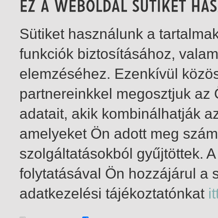
Sütiket használunk a tartalm
funkciók biztosításához, vala
elemzéséhez. Ezenkívül közö
partnereinkkel megosztjuk az
adatait, akik kombinálhatják a
amelyeket Ön adott meg számu
szolgáltatásokból gyűjtöttek.
folytatásával Ön hozzájárul a 
1-1
/ összesen 1 találat
adatkezelési tájékoztatónkat
it