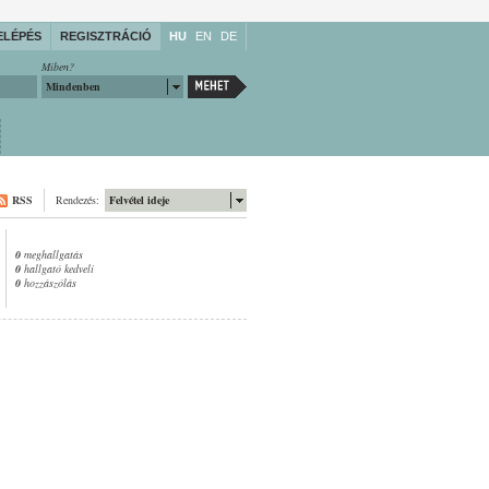
ELÉPÉS
REGISZTRÁCIÓ
HU
EN
DE
Miben?
Mindenben
RSS
Rendezés:
Felvétel ideje
0
meghallgatás
0
hallgató kedveli
0
hozzászólás