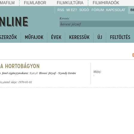
MAFILM
FILMLABOR
FILMKULTÚRA
FILMHIRADÓK
RSS
MI EZ?
SÚGÓ
FÓRUM
KAPCSOLAT
B
Hallgassa!
Keresés:
Gyarapítsa!
Kövesse!
Ossza meg!
Műfaj:
s Jenő cigányzenekara
; Szerző:
Hevesi József
-
Szondy István
-
özzététel ideje: 1970-01-01