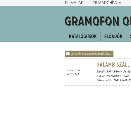
FILMALAP
FILMARCHÍVUM
Ez szóljon a GramofonRádióban!
Lemezszám:
Előadó:
Solti Károly
,
Farka
HUC 172
Kiadó:
His Master's Voice
;
Felvétel ideje:
1946 körül
; K