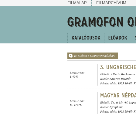
FILMALAP
FILMARCHÍVUM
Ez szóljon a GramofonRádióban!
Lemezszám:
Előadó:
Alberto Bachmann 
1-4049
Kiadó:
Favorite Record
;
Felvétel ideje:
1905 körül
; K
Lemezszám:
Előadó:
Cs. és kir. 44. kap
U. 47076.
Kiadó:
Lyrophon
;
Felvétel ideje:
1908 körül
; K