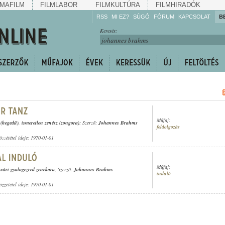
MAFILM
FILMLABOR
FILMKULTÚRA
FILMHIRADÓK
RSS
MI EZ?
SÚGÓ
FÓRUM
KAPCSOLAT
B
Hallgassa!
Keresés:
Gyarapítsa!
Kövesse!
Ossza meg!
Műfaj:
(hegedű)
,
ismeretlen zenész (zongora)
; Szerző:
Johannes Brahms
feldolgozás
özzététel ideje: 1970-01-01
Műfaj:
osvári gyalogezred zenekara
; Szerző:
Johannes Brahms
induló
özzététel ideje: 1970-01-01