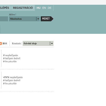
ELÉPÉS
REGISZTRÁCIÓ
HU
EN
DE
Miben?
Mindenben
RSS
Rendezés:
Felvétel ideje
0
meghallgatás
0
hallgató kedveli
0
hozzászólás
47076
meghallgatás
0
hallgató kedveli
0
hozzászólás