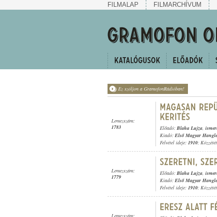
FILMALAP
FILMARCHÍVUM
Ez szóljon a GramofonRádióban!
Lemezszám:
1783
Előadó:
Blaha Lujza
,
ismer
Kiadó:
Első Magyar Hangl
Felvétel ideje:
1910
; Közzété
Lemezszám:
Előadó:
Blaha Lujza
,
ismer
1779
Kiadó:
Első Magyar Hangl
Felvétel ideje:
1910
; Közzété
Lemezszám: