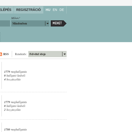
ELÉPÉS
REGISZTRÁCIÓ
HU
EN
DE
Miben?
Mindenben
RSS
Rendezés:
Felvétel ideje
1779
meghallgatás
0
hallgató kedveli
4
hozzászólás
1779
meghallgatás
0
hallgató kedveli
2
hozzászólás
1780
meghallgatás