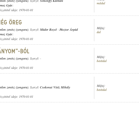
etlen zenész (zongora)
; Szerző:
Simonffy Kálmán
műdal
emez Gyár
;
özzététel ideje: 1970-01-01
Műfaj:
etlen zenész (zongora)
; Szerző:
Máder Rezső
-
Pásztor Árpád
dal
emez Gyár
;
özzététel ideje: 1970-01-01
Műfaj:
etlen zenész (zongora)
; Szerző: -
betétdal
özzététel ideje: 1970-01-01
Műfaj:
etlen zenész (zongora)
; Szerző:
Csokonai Vitéz Mihály
betétdal
özzététel ideje: 1970-01-01