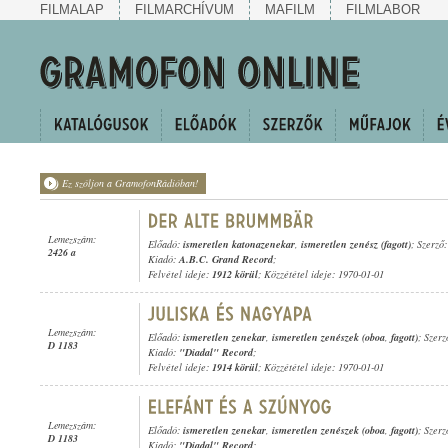
FILMALAP
FILMARCHÍVUM
MAFILM
FILMLABOR
Ez szóljon a GramofonRádióban!
Lemezszám:
Előadó:
ismeretlen katonazenekar
,
ismeretlen zenész (fagott)
; Szerző
2426 a
Kiadó:
A.B.C. Grand Record
;
Felvétel ideje:
1912 körül
; Közzététel ideje: 1970-01-01
Lemezszám:
Előadó:
ismeretlen zenekar
,
ismeretlen zenészek (oboa
,
fagott)
; Szerz
D 1183
Kiadó:
"Diadal" Record
;
Felvétel ideje:
1914 körül
; Közzététel ideje: 1970-01-01
Lemezszám:
Előadó:
ismeretlen zenekar
,
ismeretlen zenészek (oboa
,
fagott)
; Szerz
D 1183
Kiadó:
"Diadal" Record
;