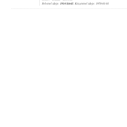
Felvétel ideje:
1914 körül
; Közzététel ideje: 1970-01-01