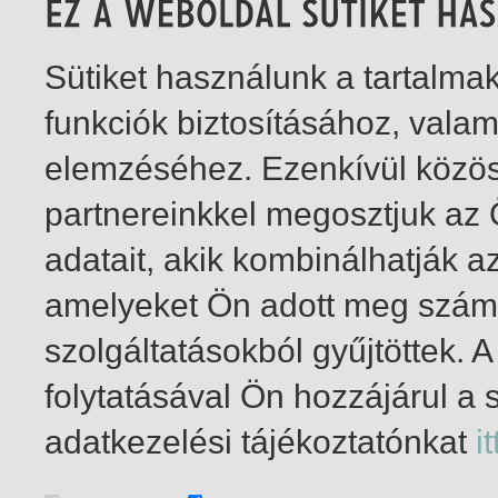
Sütiket használunk a tartalm
funkciók biztosításához, vala
elemzéséhez. Ezenkívül közö
partnereinkkel megosztjuk az
adatait, akik kombinálhatják a
amelyeket Ön adott meg számu
szolgáltatásokból gyűjtöttek.
folytatásával Ön hozzájárul a 
1-3
/ összesen 3 találat
adatkezelési tájékoztatónkat
it