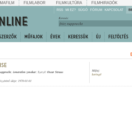
MAFILM
FILMLABOR
FILMKULTÚRA
FILMHIRADÓK
RSS
MI EZ?
SÚGÓ
FÓRUM
KAPCSOLAT
B
Hallgassa!
Keresés:
Gyarapítsa!
Kövesse!
Ossza meg!
Műfaj:
Rupprecht
,
ismeretlen zenekar
; Szerző:
Oscar Straus
keringő
özzététel ideje: 1970-01-01