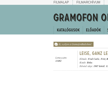
FILMALAP
FILMARCHÍVUM
Ez szóljon a GramofonRádióban!
Lemezszám:
Előadó:
Fred Carlo
,
Fritz 
11482
Kiadó:
Beka
;
Felvétel ideje:
1907 körül
; K