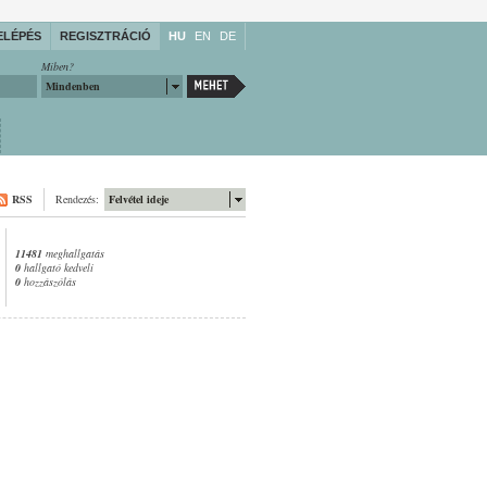
ELÉPÉS
REGISZTRÁCIÓ
HU
EN
DE
Miben?
Mindenben
RSS
Rendezés:
Felvétel ideje
11481
meghallgatás
0
hallgató kedveli
0
hozzászólás