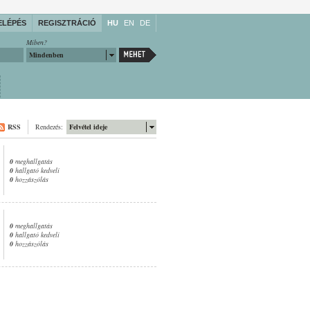
ELÉPÉS
REGISZTRÁCIÓ
HU
EN
DE
Miben?
Mindenben
RSS
Rendezés:
Felvétel ideje
0
meghallgatás
0
hallgató kedveli
0
hozzászólás
0
meghallgatás
0
hallgató kedveli
0
hozzászólás