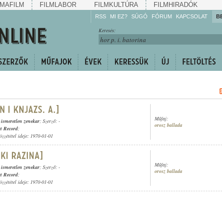
MAFILM
FILMLABOR
FILMKULTÚRA
FILMHIRADÓK
RSS
MI EZ?
SÚGÓ
FÓRUM
KAPCSOLAT
B
Hallgassa!
Keresés:
Gyarapítsa!
Kövesse!
Ossza meg!
Műfaj:
,
ismeretlen zenekar
; Szerző: -
orosz ballada
t Record
;
özzététel ideje: 1970-01-01
Műfaj:
,
ismeretlen zenekar
; Szerző: -
orosz ballada
t Record
;
özzététel ideje: 1970-01-01