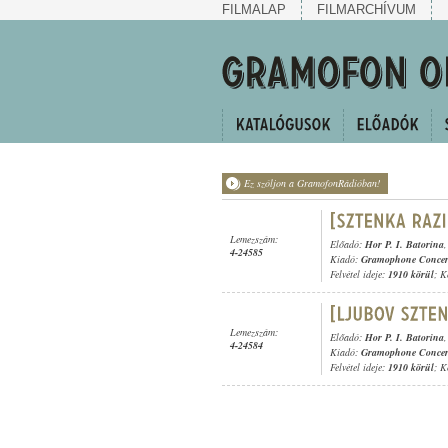
FILMALAP
FILMARCHÍVUM
Ez szóljon a GramofonRádióban!
Lemezszám:
Előadó:
Hor P. I. Batorina
4-24585
Kiadó:
Gramophone Concer
Felvétel ideje:
1910 körül
; K
Lemezszám:
Előadó:
Hor P. I. Batorina
4-24584
Kiadó:
Gramophone Concer
Felvétel ideje:
1910 körül
; K