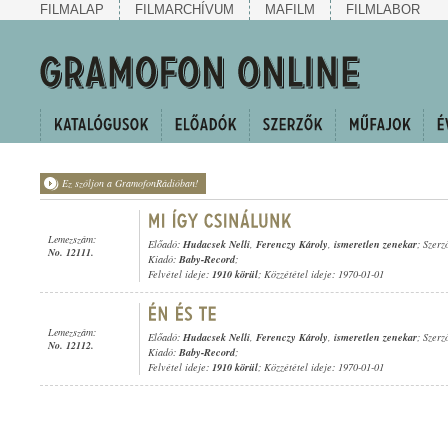
FILMALAP
FILMARCHÍVUM
MAFILM
FILMLABOR
Ez szóljon a GramofonRádióban!
Lemezszám:
Előadó:
Hudacsek Nelli
,
Ferenczy Károly
,
ismeretlen zenekar
; Szerző
No. 12111.
Kiadó:
Baby-Record
;
Felvétel ideje:
1910 körül
; Közzététel ideje: 1970-01-01
Lemezszám:
Előadó:
Hudacsek Nelli
,
Ferenczy Károly
,
ismeretlen zenekar
; Szerző
No. 12112.
Kiadó:
Baby-Record
;
Felvétel ideje:
1910 körül
; Közzététel ideje: 1970-01-01