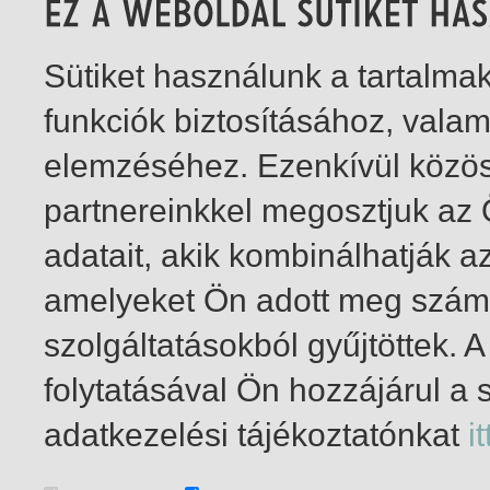
Sütiket használunk a tartalm
funkciók biztosításához, vala
elemzéséhez. Ezenkívül közö
partnereinkkel megosztjuk az
adatait, akik kombinálhatják a
amelyeket Ön adott meg számu
szolgáltatásokból gyűjtöttek.
folytatásával Ön hozzájárul a 
1-2
/ összesen 2 találat
adatkezelési tájékoztatónkat
it