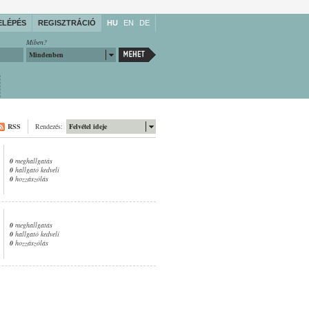
ELÉPÉS
REGISZTRÁCIÓ
HU
EN
DE
Miben?
Mindenben
RSS
Rendezés:
Felvétel ideje
0
meghallgatás
0
hallgató kedveli
0
hozzászólás
0
meghallgatás
0
hallgató kedveli
0
hozzászólás