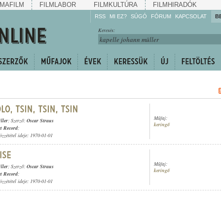
MAFILM
FILMLABOR
FILMKULTÚRA
FILMHIRADÓK
RSS
MI EZ?
SÚGÓ
FÓRUM
KAPCSOLAT
B
Hallgassa!
Keresés:
Gyarapítsa!
Kövesse!
Ossza meg!
Műfaj:
ller
; Szerző:
Oscar Straus
keringő
t Record
;
özzététel ideje: 1970-01-01
Műfaj:
ller
; Szerző:
Oscar Straus
keringő
t Record
;
özzététel ideje: 1970-01-01