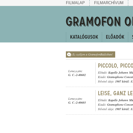
FILMALAP
FILMARCHÍVUM
Ez szóljon a GramofonRádióban!
Lemezszám:
Előadó:
Kapelle Johann Mü
G. C.-2-40602
Kiadó:
Gramophone Concer
Felvétel ideje:
1907 körül
; K
Lemezszám:
Előadó:
Kapelle Johann Mü
G. C.-2-40603
Kiadó:
Gramophone Concer
Felvétel ideje:
1907 körül
; K