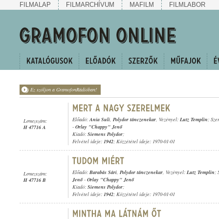
FILMALAP
FILMARCHÍVUM
MAFILM
FILMLABOR
Ez szóljon a GramofonRádióban!
Előadó:
Ania Suli
,
Polydor tánczenekar
, Vezényel:
Lutz Templin
; Sze
Lemezszám:
-
Orlay "Chappy" Jenő
H 47716 A
Kiadó:
Siemens Polydor
;
Felvétel ideje:
1942
; Közzététel ideje: 1970-01-01
Előadó:
Barabás Sári
,
Polydor tánczenekar
, Vezényel:
Lutz Templin
; 
Lemezszám:
Jenő
-
Orlay "Chappy" Jenő
H 47716 B
Kiadó:
Siemens Polydor
;
Felvétel ideje:
1942
; Közzététel ideje: 1970-01-01