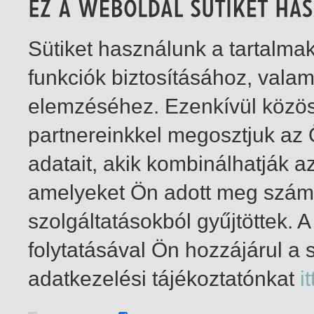
Sütiket használunk a tartalm
funkciók biztosításához, vala
elemzéséhez. Ezenkívül közö
partnereinkkel megosztjuk az
adatait, akik kombinálhatják a
amelyeket Ön adott meg számu
szolgáltatásokból gyűjtöttek.
folytatásával Ön hozzájárul a 
1-4
/ összesen 4 találat
adatkezelési tájékoztatónkat
it