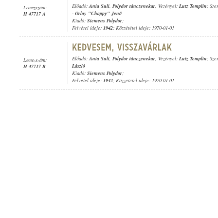
Előadó:
Ania Suli
,
Polydor tánczenekar
, Vezényel:
Lutz Templin
; Sze
Lemezszám:
-
Orlay "Chappy" Jenő
H 47717 A
Kiadó:
Siemens Polydor
;
Felvétel ideje:
1942
; Közzététel ideje: 1970-01-01
Előadó:
Ania Suli
,
Polydor tánczenekar
, Vezényel:
Lutz Templin
; Sze
Lemezszám:
László
H 47717 B
Kiadó:
Siemens Polydor
;
Felvétel ideje:
1942
; Közzététel ideje: 1970-01-01