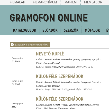
FILMALAP
FILMARCHÍVUM
MAFILM
FILMLABOR
Ez szóljon a GramofonRádióban!
Lemezszám:
Előadó:
Roland Róbert
,
ismeretlen zenész (zongora)
; Szerző: -
U. 5369
Kiadó:
Dacapo-Record
;
Felvétel ideje:
1908.10.20
; Közzététel ideje: 1970-01-01
Lemezszám:
Előadó:
Roland Róbert
,
ismeretlen zenész (zongora)
; Szerző: -
U. 5368
Kiadó:
Dacapo-Record
;
Felvétel ideje:
1908.10.21
; Közzététel ideje: 1970-01-01
Lemezszám:
Előadó:
Roland Róbert
,
Vincze Zsigmond (zongora)
; Szerző: -
2593
Kiadó:
Első Magyar Hanglemez Gyár
;