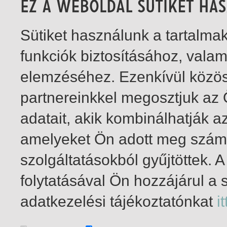
Sütiket használunk a tartalm
funkciók biztosításához, vala
elemzéséhez. Ezenkívül közö
partnereinkkel megosztjuk az
adatait, akik kombinálhatják a
amelyeket Ön adott meg számu
szolgáltatásokból gyűjtöttek.
folytatásával Ön hozzájárul a 
1-5
/ összesen 5 találat
adatkezelési tájékoztatónkat
it