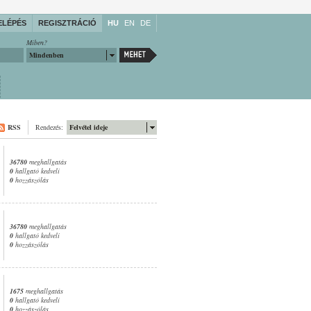
ELÉPÉS
REGISZTRÁCIÓ
HU
EN
DE
Miben?
Mindenben
RSS
Rendezés:
Felvétel ideje
36780
meghallgatás
0
hallgató kedveli
0
hozzászólás
36780
meghallgatás
0
hallgató kedveli
0
hozzászólás
1675
meghallgatás
0
hallgató kedveli
0
hozzászólás