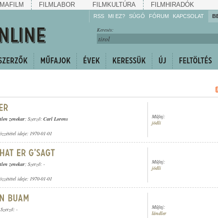
MAFILM
FILMLABOR
FILMKULTÚRA
FILMHIRADÓK
RSS
MI EZ?
SÚGÓ
FÓRUM
KAPCSOLAT
B
Hallgassa!
Keresés:
Gyarapítsa!
Kövesse!
Ossza meg!
Műfaj:
tlen zenekar
; Szerző:
Carl Lorens
jódli
özzététel ideje: 1970-01-01
Műfaj:
tlen zenekar
; Szerző: -
jódli
özzététel ideje: 1970-01-01
Műfaj:
 Szerző: -
ländler