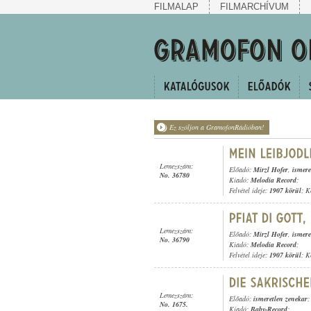
FILMALAP
FILMARCHÍVUM
Ez szóljon a GramofonRádióban!
Lemezszám:
Előadó:
Mirzl Hofer
,
ismere
No. 36780
Kiadó:
Melodia Record
;
Felvétel ideje:
1907 körül
; K
Lemezszám:
Előadó:
Mirzl Hofer
,
ismere
No. 36790
Kiadó:
Melodia Record
;
Felvétel ideje:
1907 körül
; K
Lemezszám:
Előadó:
ismeretlen zenekar
;
No. 1675.
Kiadó:
Baby-Record
;