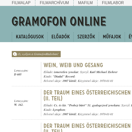
FILMALAP
FILMARCHÍVUM
MAFILM
FILMLABOR
Ez szóljon a GramofonRádióban!
Lemezszám:
Előadó:
ismeretlen zenekar
; Szerző:
Karl Michael Ziehrer
D 605
Kiadó:
"Diadal" Record
;
Felvétel ideje:
1907 körül
; Közzététel ideje: 1970-01-01
Lemezszám:
W. 162.
Előadó:
Cs. és kir. "Probszt báró" 51. gyalogezred zenekara
; Szerző:
Kiadó:
Lyrophon
;
Felvétel ideje:
1907 körül
; Közzététel ideje: 1970-01-01