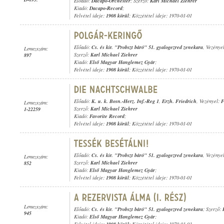
Előadó:
Dacapo-Orchester
; Szerző:
Karl Michael Ziehrer
Kiadó:
Dacapo-Record
;
Felvétel ideje:
1908 körül
; Közzététel ideje: 1970-01-01
Előadó:
Cs. és kir. "Probszt báró" 51. gyalogezred zenekara
, Vezénye
Lemezszám:
Szerző:
Karl Michael Ziehrer
897
Kiadó:
Első Magyar Hanglemez Gyár
;
Felvétel ideje:
1908 körül
; Közzététel ideje: 1970-01-01
Előadó:
K. u. k. Bosn.-Herz. Inf.-Reg 1
,
Erzh. Friedrich
, Vezényel:
F
Lemezszám:
Szerző:
Karl Michael Ziehrer
1-22259
Kiadó:
Favorite Record
;
Felvétel ideje:
1908 körül
; Közzététel ideje: 1970-01-01
Előadó:
Cs. és kir. "Probszt báró" 51. gyalogezred zenekara
, Vezénye
Lemezszám:
Szerző:
Karl Michael Ziehrer
852
Kiadó:
Első Magyar Hanglemez Gyár
;
Felvétel ideje:
1908 körül
; Közzététel ideje: 1970-01-01
Lemezszám:
Előadó:
Cs. és kir. "Probszt báró" 51. gyalogezred zenekara
; Szerző:
945
Kiadó:
Első Magyar Hanglemez Gyár
;