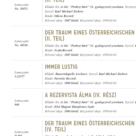
Lemezszám:
Előadó:
Cs. és kir. "Probszt báró" 51. gyalogezred zenekara
, Vezénye
No. 38471.
Szerző:
Karl Michael Ziehrer
Kiadó:
Odeon Record
;
Felvétel ideje:
1907 körül
; Közzététel ideje: 1970-01-01
Lemezszám:
No. 44526.
Előadó:
Cs. és kir. "Probszt báró" 51. gyalogezred zenekara
; Szerző:
Kiadó:
Scala-Record
;
Felvétel ideje:
1907 körül
; Közzététel ideje: 1970-01-01
Lemezszám:
Előadó:
Bauernkapelle Lechner
; Szerző:
Karl Michael Ziehrer
1-22377
Kiadó:
Favorite Record
;
Felvétel ideje:
1908 körül
; Közzététel ideje: 1970-01-01
Lemezszám:
Előadó:
Cs. és kir. "Probszt báró" 51. gyalogezred zenekara
; Szerző:
948
Kiadó:
Első Magyar Hanglemez Gyár
;
Felvétel ideje:
1908 körül
; Közzététel ideje: 1970-01-01
Lemezszám:
D-893.