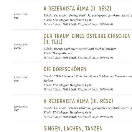
Lemezszám:
Előadó:
Cs. és kir. "Probszt báró" 51. gyalogezred zenekara
; Szerző:
946
Kiadó:
Első Magyar Hanglemez Gyár
;
Felvétel ideje:
1908 körül
; Közzététel ideje: 1970-01-01
Lemezszám:
D-891.
Előadó:
Dacapo-Orchester
; Szerző:
Karl Michael Ziehrer
Kiadó:
Dacapo-Record
;
Felvétel ideje:
1908 körül
; Közzététel ideje: 1970-01-01
Előadó:
"D'Schlierseer" Zitherterzett vom Schlierseer Bauernense
Lemezszám:
Ziehrer
878
Kiadó:
Első Magyar Hanglemez Gyár
;
Felvétel ideje:
1908 körül
; Közzététel ideje: 1970-01-01
Lemezszám:
Előadó:
Cs. és kir. "Probszt báró" 51. gyalogezred zenekara
; Szerző:
947
Kiadó:
Első Magyar Hanglemez Gyár
;
Felvétel ideje:
1908 körül
; Közzététel ideje: 1970-01-01