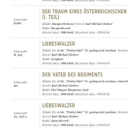
Felvétel ideje:
1908 körül
; Közzététel ideje: 1970-01-01
Lemezszám:
D-890.
Előadó:
Dacapo-Orchester
; Szerző:
Karl Michael Ziehrer
Kiadó:
Dacapo-Record
;
Felvétel ideje:
1908 körül
; Közzététel ideje: 1970-01-01
Előadó:
Cs. és kir. "Probszt báró" 51. gyalogezred zenekara
, Vezénye
Lemezszám:
Szerző:
Karl Michael Ziehrer
W. 410.
Kiadó:
Lyrophon
;
Felvétel ideje:
1908 körül
; Közzététel ideje: 1970-01-01
Előadó:
Cs. és kir. "Probszt báró" 51. gyalogezred zenekara
,
ismeretl
Lemezszám:
Szerző:
Karl Michael Ziehrer
861
Kiadó:
Első Magyar Hanglemez Gyár
;
Felvétel ideje:
1908 körül
; Közzététel ideje: 1970-01-01
Előadó:
Cs. és kir. "Probszt báró" 51. gyalogezred zenekara
, Vezénye
Lemezszám:
Szerző:
Karl Michael Ziehrer
No. 5107 a.
Kiadó:
Janus-Record
;
Felvétel ideje:
1908 körül
; Közzététel ideje: 1970-01-01