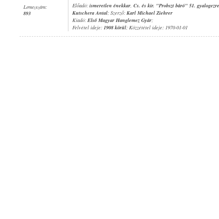
Előadó:
ismeretlen énekkar
,
Cs. és kir. "Probszt báró" 51. gyalogezr
Lemezszám:
Kutschera Antal
; Szerző:
Karl Michael Ziehrer
893
Kiadó:
Első Magyar Hanglemez Gyár
;
Felvétel ideje:
1908 körül
; Közzététel ideje: 1970-01-01