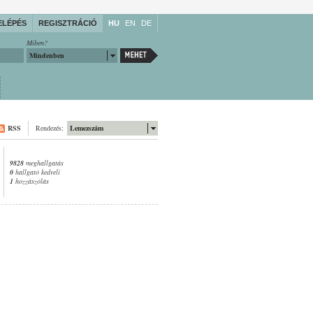
ELÉPÉS
REGISZTRÁCIÓ
HU
EN
DE
Miben?
Mindenben
RSS
Rendezés:
Lemezszám
9828
meghallgatás
0
hallgató kedveli
1
hozzászólás