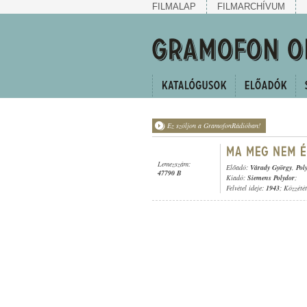
FILMALAP
FILMARCHÍVUM
Ez szóljon a GramofonRádióban!
Lemezszám:
Előadó:
Várady György
,
Pol
47790 B
Kiadó:
Siemens Polydor
;
Felvétel ideje:
1943
; Közzété