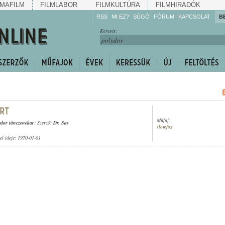
MAFILM
FILMLABOR
FILMKULTÚRA
FILMHIRADÓK
RSS
MI EZ?
SÚGÓ
FÓRUM
KAPCSOLAT
B
Hallgassa!
Keresés:
Gyarapítsa!
Kövesse!
Ossza meg!
Műfaj:
ydor tánczenekar
; Szerző:
Dr. Sas
slowfox
tel ideje: 1970-01-01