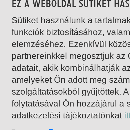
Sütiket használunk a tartalm
funkciók biztosításához, vala
elemzéséhez. Ezenkívül közö
partnereinkkel megosztjuk az
adatait, akik kombinálhatják a
amelyeket Ön adott meg számu
szolgáltatásokból gyűjtöttek.
folytatásával Ön hozzájárul a 
1-4
/ összesen 4 találat
adatkezelési tájékoztatónkat
it