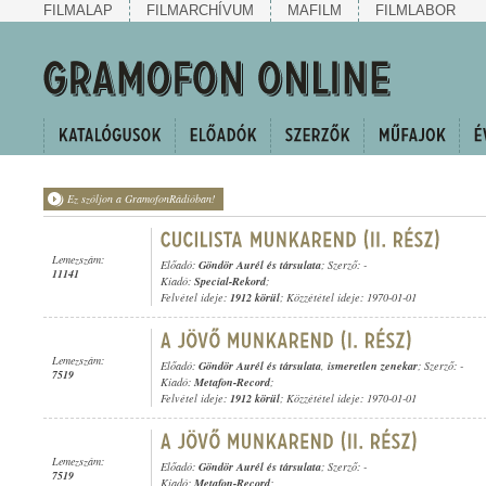
FILMALAP
FILMARCHÍVUM
MAFILM
FILMLABOR
Ez szóljon a GramofonRádióban!
Lemezszám:
Előadó:
Göndör Aurél és társulata
; Szerző: -
11141
Kiadó:
Special-Rekord
;
Felvétel ideje:
1912 körül
; Közzététel ideje: 1970-01-01
Lemezszám:
Előadó:
Göndör Aurél és társulata
,
ismeretlen zenekar
; Szerző: -
7519
Kiadó:
Metafon-Record
;
Felvétel ideje:
1912 körül
; Közzététel ideje: 1970-01-01
Lemezszám:
Előadó:
Göndör Aurél és társulata
; Szerző: -
7519
Kiadó:
Metafon-Record
;