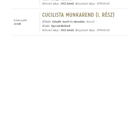
Felvétel ideje:
1912 körül
; Közzététel ideje: 1970-01-01
Lemezszám:
Előadó:
Göndör Aurél és társulata
; Szerző: -
11140
Kiadó:
Special-Rekord
;
Felvétel ideje:
1912 körül
; Közzététel ideje: 1970-01-01