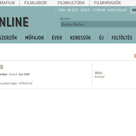
MAFILM
FILMLABOR
FILMKULTÚRA
FILMHIRADÓK
RSS
MI EZ?
SÚGÓ
FÓRUM
KAPCSOLAT
B
Hallgassa!
Keresés:
Gyarapítsa!
Kövesse!
Ossza meg!
Műfaj:
enekar
; Szerző:
Leo Fall
keringő
özzététel ideje: 1970-01-01