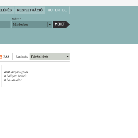
ELÉPÉS
REGISZTRÁCIÓ
HU
EN
DE
Miben?
Mindenben
RSS
Rendezés:
Felvétel ideje
8006
meghallgatás
0
hallgató kedveli
0
hozzászólás