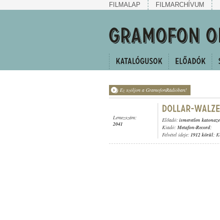
FILMALAP
FILMARCHÍVUM
Ez szóljon a GramofonRádióban!
Lemezszám:
Előadó:
ismeretlen katonaz
2041
Kiadó:
Metafon-Record
;
Felvétel ideje:
1912 körül
; K