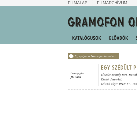
FILMALAP
FILMARCHÍVUM
Ez szóljon a GramofonRádióban!
Lemezszám:
Előadó:
Szondy Biri
,
Buttol
JU 3008
Kiadó:
Imperial
;
Felvétel ideje:
1942
; Közzété