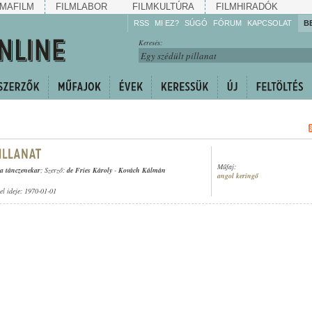
MAFILM
FILMLABOR
FILMKULTÚRA
FILMHIRADÓK
RSS
MI EZ?
SÚGÓ
FÓRUM
KAPCSOLAT
B
Hallgassa!
Keresés:
Gyarapítsa!
Kövesse!
Ossza meg!
Műfaj:
a tánczenekar
; Szerző:
de Fries Károly
-
Kovách Kálmán
angol keringő
tel ideje: 1970-01-01