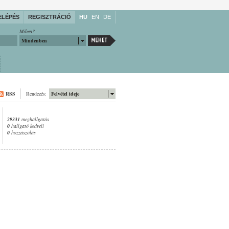
ELÉPÉS
REGISZTRÁCIÓ
HU
EN
DE
Miben?
Mindenben
RSS
Rendezés:
Felvétel ideje
29331
meghallgatás
0
hallgató kedveli
0
hozzászólás