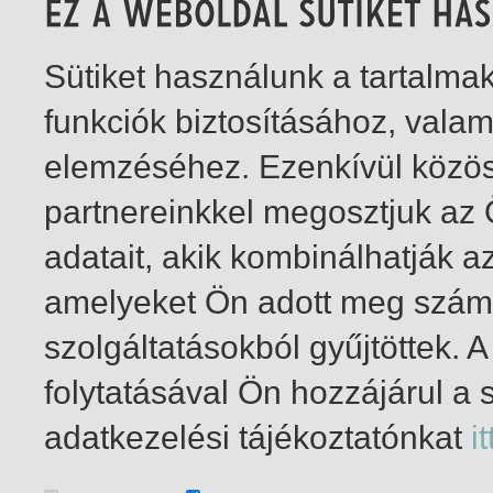
Sütiket használunk a tartalm
funkciók biztosításához, vala
elemzéséhez. Ezenkívül közö
partnereinkkel megosztjuk az
adatait, akik kombinálhatják a
amelyeket Ön adott meg számu
szolgáltatásokból gyűjtöttek.
folytatásával Ön hozzájárul a 
1-1
/ összesen 1 találat
adatkezelési tájékoztatónkat
it