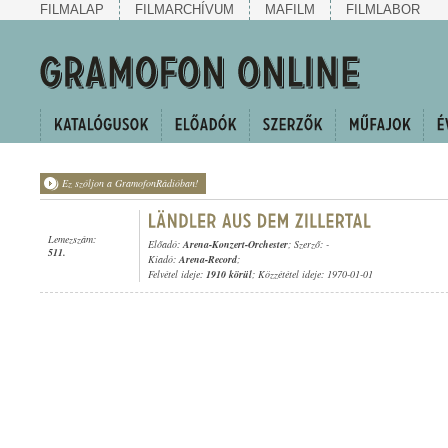
FILMALAP
FILMARCHÍVUM
MAFILM
FILMLABOR
Ez szóljon a GramofonRádióban!
Lemezszám:
Előadó:
Arena-Konzert-Orchester
; Szerző: -
511.
Kiadó:
Arena-Record
;
Felvétel ideje:
1910 körül
; Közzététel ideje: 1970-01-01