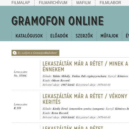
FILMALAP
FILMARCHÍVUM
MAFILM
FILMLABOR
Ez szóljon a GramofonRádióban!
Lemezszám:
No. 35364.
Előadó:
Takáts Mihály
,
Farkas Pali cigányzenekara
; Szerző:
Kömives
Kiadó:
Odeon Record
;
Felvétel ideje:
1907 körül
; Közzététel ideje: 1970-01-01
Lemezszám:
R 559
Előadó:
Király Ernő
,
ismeretlen zenész (zongora)
; Szerző:
Kömives I
Kiadó:
Rena Record
;
Felvétel ideje:
1910 körül
; Közzététel ideje: 1970-01-01