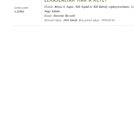
Előadó:
Rózsa S. Lajos
,
Toll Árpád és Toll Károly cigányzenekara
; S
Lemezszám:
Nagy Zoltán
1-25981
Kiadó:
Favorite Record
;
Felvétel ideje:
1911 körül
; Közzététel ideje: 1970-01-01