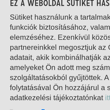
Sütiket használunk a tartalm
funkciók biztosításához, vala
elemzéséhez. Ezenkívül közö
partnereinkkel megosztjuk az
adatait, akik kombinálhatják a
amelyeket Ön adott meg számu
szolgáltatásokból gyűjtöttek.
folytatásával Ön hozzájárul a 
1-3
/ összesen 3 találat
adatkezelési tájékoztatónkat
it