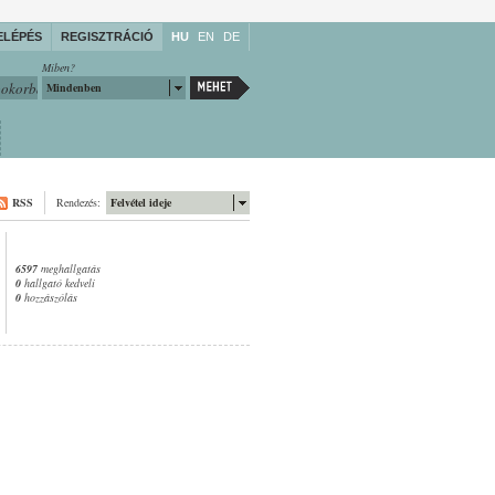
ELÉPÉS
REGISZTRÁCIÓ
HU
EN
DE
Miben?
Mindenben
RSS
Rendezés:
Felvétel ideje
6597
meghallgatás
0
hallgató kedveli
0
hozzászólás