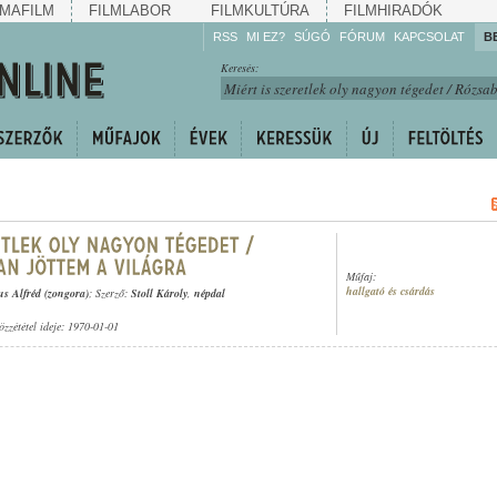
MAFILM
FILMLABOR
FILMKULTÚRA
FILMHIRADÓK
RSS
MI EZ?
SÚGÓ
FÓRUM
KAPCSOLAT
B
Hallgassa!
Keresés:
Gyarapítsa!
Kövesse!
Ossza meg!
Műfaj:
hallgató és csárdás
s Alfréd (zongora)
; Szerző:
Stoll Károly
,
népdal
özzététel ideje: 1970-01-01