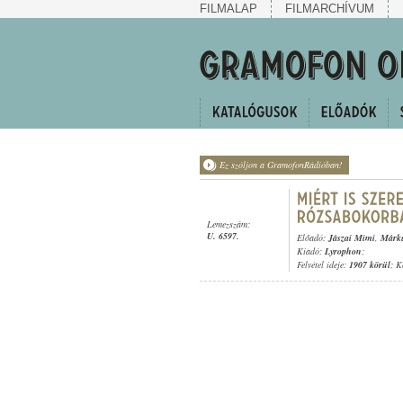
FILMALAP
FILMARCHÍVUM
Ez szóljon a GramofonRádióban!
Lemezszám:
U. 6597.
Előadó:
Jászai Mimi
,
Márku
Kiadó:
Lyrophon
;
Felvétel ideje:
1907 körül
; K