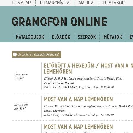
FILMALAP
FILMARCHÍVUM
MAFILM
FILMLABOR
Ez szóljon a GramofonRádióban!
Lemezszám:
1-23521
Előadó:
36-ik Rácz Laci cigányzenekara
; Szerző:
Dankó Pista
Kiadó:
Favorite Record
;
Felvétel ideje:
1905 körül
; Közzététel ideje: 1970-01-01
Lemezszám:
Előadó:
Jászai Mimi
,
Kiss Jancsi cigányzenekara
; Szerző:
Dankó Pist
No. 6344.
Kiadó:
Lyrophon
;
Felvétel ideje:
1906 körül
; Közzététel ideje: 1970-01-01