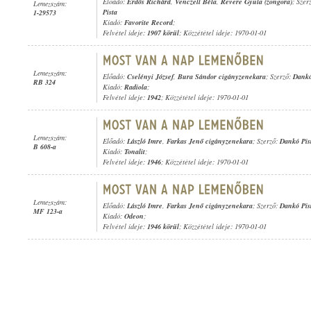
Előadó:
Erdős Richárd
,
Venczell Béla
,
Revere Gyula (zongora)
; Szer
Lemezszám:
Pista
1-29573
Kiadó:
Favorite Record
;
Felvétel ideje:
1907 körül
; Közzététel ideje: 1970-01-01
Lemezszám:
Előadó:
Cselényi József
,
Bura Sándor cigányzenekara
; Szerző:
Dankó
RB 324
Kiadó:
Radiola
;
Felvétel ideje:
1942
; Közzététel ideje: 1970-01-01
Lemezszám:
Előadó:
László Imre
,
Farkas Jenő cigányzenekara
; Szerző:
Dankó Pis
B 608-a
Kiadó:
Tonalit
;
Felvétel ideje:
1946
; Közzététel ideje: 1970-01-01
Lemezszám:
Előadó:
László Imre
,
Farkas Jenő cigányzenekara
; Szerző:
Dankó Pis
MF 123-a
Kiadó:
Odeon
;
Felvétel ideje:
1946 körül
; Közzététel ideje: 1970-01-01