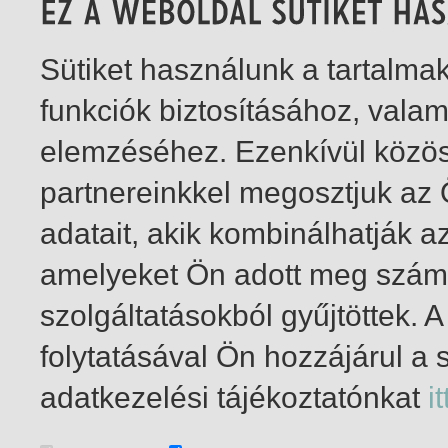
Sütiket használunk a tartalm
funkciók biztosításához, vala
elemzéséhez. Ezenkívül közö
partnereinkkel megosztjuk az
adatait, akik kombinálhatják a
amelyeket Ön adott meg számu
szolgáltatásokból gyűjtöttek.
folytatásával Ön hozzájárul a 
1-6
/ összesen 6 találat
adatkezelési tájékoztatónkat
it