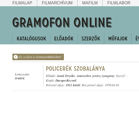
FILMALAP
FILMARCHÍVUM
MAFILM
FILMLABOR
Ez szóljon a GramofonRádióban!
Lemezszám:
Előadó:
Antal Erzsike
,
ismeretlen zenész (zongora)
; Szerző: -
O-6034.
Kiadó:
Dacapo-Record
;
Felvétel ideje:
1911 körül
; Közzététel ideje: 1970-01-01