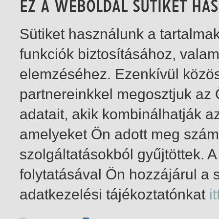
Sütiket használunk a tartalm
funkciók biztosításához, vala
elemzéséhez. Ezenkívül közö
partnereinkkel megosztjuk az
adatait, akik kombinálhatják a
amelyeket Ön adott meg számu
szolgáltatásokból gyűjtöttek.
folytatásával Ön hozzájárul a 
1-1
/ összesen 1 találat
adatkezelési tájékoztatónkat
it