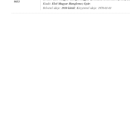
9053
Kiadó:
Első Magyar Hanglemez Gyár
;
Felvétel ideje:
1910 körül
; Közzététel ideje: 1970-01-01