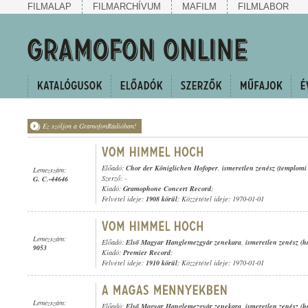
FILMALAP
FILMARCHÍVUM
MAFILM
FILMLABOR
Ez szóljon a GramofonRádióban!
Előadó:
Chor der Königlichen Hofoper
,
ismeretlen zenész (templomi
Lemezszám:
Szerző: -
G. C.-44646
Kiadó:
Gramophone Concert Record
;
Felvétel ideje:
1908 körül
; Közzététel ideje: 1970-01-01
Lemezszám:
Előadó:
Első Magyar Hanglemezgyár zenekara
,
ismeretlen zenész (h
9053
Kiadó:
Premier Record
;
Felvétel ideje:
1910 körül
; Közzététel ideje: 1970-01-01
Lemezszám:
Előadó:
Első Magyar Hanglemezgyár zenekara
,
ismeretlen zenész (h