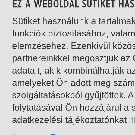
Sütiket használunk a tartalm
funkciók biztosításához, vala
elemzéséhez. Ezenkívül közö
partnereinkkel megosztjuk az
adatait, akik kombinálhatják a
amelyeket Ön adott meg számu
szolgáltatásokból gyűjtöttek.
folytatásával Ön hozzájárul a 
1-3
/ összesen 3 találat
adatkezelési tájékoztatónkat
it