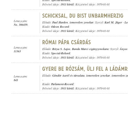
Kiadó:
Special-Rekord
;
Felvétel ideje:
1913 körül
; Közzététel ideje: 1970-01-01
Lemezszám:
Előadó:
Paul Harden
,
ismeretlen zenekar
; Szerző:
Karl M. Jäger
-
Le
No. 306439.
Kiadó:
Odeon Record
;
Felvétel ideje:
1913 körül
; Közzététel ideje: 1970-01-01
Lemezszám:
Előadó:
Rózsa S. Lajos
,
Banda Marci cigányzenekara
; Szerző:
Ányos
11363
Kiadó:
Special-Rekord
;
Felvétel ideje:
1913 körül
; Közzététel ideje: 1970-01-01
Előadó:
Göndör Aurél és társulata
,
ismeretlen zenekar
,
ismeretlen z
Lemezszám:
-
843
Kiadó:
Parlament-Record
;
Felvétel ideje:
1913 körül
; Közzététel ideje: 1970-01-01