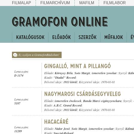
FILMALAP
FILMARCHÍVUM
MAFILM
FILMLABOR
Ez szóljon a GramofonRádióban!
Lemezszám:
Előadó:
Környey Béla
,
Soós Margit
,
ismeretlen zenekar
; Szerző:
Kál
D 1174
Kiadó:
"Diadal" Record
;
Felvétel ideje:
1913 körül
; Közzététel ideje: 1970-01-01
Lemezszám:
Előadó:
ismeretlen énekesek
,
Banda Marci cigányzenekara
; Szerző: -
5187
Kiadó:
A.B.C. Grand Record
;
Felvétel ideje:
1913 körül
; Közzététel ideje: 1970-01-01
Lemezszám:
Előadó:
Nádor Jenő
,
Soós Margit
,
ismeretlen zenekar
; Szerző:
Kálmá
11289
Kiadó:
Special-Rekord
;