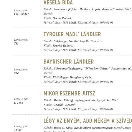
Előadó:
ismeretlen férfikar
,
Hudba c. k. priv. sboru m?t. ostrostřelc?
Lemezszám:
Szerző: -
Cís. 305417.
Kiadó:
Odeon Record
;
Felvétel ideje:
1913 körül
; Közzététel ideje: 1970-01-01
Lemezszám:
Előadó:
Salzburger Ländler Kapelle
; Szerző: -
781
Kiadó:
Special-Rekord
;
Felvétel ideje:
1913 körül
; Közzététel ideje: 1970-01-01
Előadó:
Schrammelbegleitung
,
"D'feschen Geister" Posthornduo (C
Lemezszám:
Szerző: -
814
Kiadó:
Első Magyar Hanglemez Gyár
;
Felvétel ideje:
1913 körül
; Közzététel ideje: 1970-01-01
Lemezszám:
Előadó:
Berkes Béla ifj. cigányzenekara
; Szerző:
Sas Náci
D 1158
Kiadó:
"Diadal" Record
;
Felvétel ideje:
1913 körül
; Közzététel ideje: 1970-01-01
Lemezszám:
Előadó:
Rózsa S. Lajos
,
Banda Marci cigányzenekara
; Szerző:
Dóczy 
11367