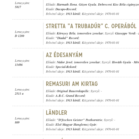
Lemezszám:
Előadó:
Harmath Ilona
,
Gózon Gyula
,
Debreceni Kiss Béla cigányze
5817
Kiadó:
Dacapo-Record
;
Felvétel ideje:
1913 körül
; Közzététel ideje: 1970-01-01
Lemezszám:
Előadó:
Környey Béla
,
ismeretlen zenekar
; Szerző:
Giuseppe Verdi
-
D 1280
Kiadó:
"Diadal" Record
;
Felvétel ideje:
1913 körül
; Közzététel ideje: 1970-01-01
Lemezszám:
Előadó:
Nádor Jenő
,
ismeretlen zenekar
; Szerző:
Hováth Gyula
-
Mér
11486
Kiadó:
Special-Rekord
;
Felvétel ideje:
1913 körül
; Közzététel ideje: 1970-01-01
Lemezszám:
Előadó:
Original Bauernkapelle
; Szerző: -
2511 a
Kiadó:
A.B.C. Grand Record
;
Felvétel ideje:
1913 körül
; Közzététel ideje: 1970-01-01
Lemezszám:
Előadó:
"D'feschen Geister" Posthorntrio
; Szerző: -
809
Kiadó:
Első Magyar Hanglemez Gyár
;
Felvétel ideje:
1913 körül
; Közzététel ideje: 1970-01-01