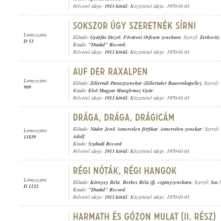
Felvétel ideje:
1913 körül
; Közzététel ideje: 1970-01-01
Lemezszám:
Előadó:
Gyárfás Dezső
,
Fővárosi Orfeum zenekara
; Szerző:
Zerkovitz
D 53
Kiadó:
"Diadal" Record
;
Felvétel ideje:
1913 körül
; Közzététel ideje: 1970-01-01
Lemezszám:
Előadó:
Zillertali Parasztzenekar (Zillertaler Bauernkapelle)
; Szerző: 
909
Kiadó:
Első Magyar Hanglemez Gyár
;
Felvétel ideje:
1913 körül
; Közzététel ideje: 1970-01-01
Előadó:
Nádor Jenő
,
ismeretlen férfikar
,
ismeretlen zenekar
; Szerző:
Lemezszám:
Adolf
11839
Kiadó:
Szabadi Record
;
Felvétel ideje:
1913 körül
; Közzététel ideje: 1970-01-01
Lemezszám:
Előadó:
Környey Béla
,
Berkes Béla ifj. cigányzenekara
; Szerző:
Sas 
D 1232
Kiadó:
"Diadal" Record
;
Felvétel ideje:
1913 körül
; Közzététel ideje: 1970-01-01