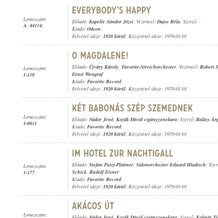
Lemezszám:
Előadó:
Kapelle Sándor Józsi
, Vezényel:
Dajos Béla
; Szerző: -
A. 44114.
Kiadó:
Odeon
;
Felvétel ideje:
1920 körül
; Közzététel ideje: 1970-01-01
Előadó:
Újváry Károly
,
Favorite-Streichorchester
, Vezényel:
Robert S
Lemezszám:
Ernst Wengraf
1-110
Kiadó:
Favorite Record
;
Felvétel ideje:
1920 körül
; Közzététel ideje: 1970-01-01
Lemezszám:
Előadó:
Nádor Jenő
,
Kozák Dávid cigányzenekara
; Szerző:
Balázs Ár
1-0011
Kiadó:
Favorite Record
;
Felvétel ideje:
1920 körül
; Közzététel ideje: 1970-01-01
Előadó:
Stefan Putzi-Plattner
,
Salonorchester Eduard Hladisch
; Sze
Lemezszám:
Schick
,
Rudolf Eisner
1-177
Kiadó:
Favorite Record
;
Felvétel ideje:
1920 körül
; Közzététel ideje: 1970-01-01
Lemezszám:
Előadó:
Nádor Jenő
,
Kozák Dávid cigányzenekara
; Szerző:
Kalmár Ti