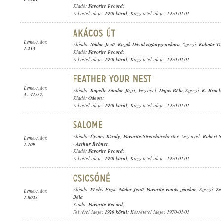
Kiadó:
Favorite Record
;
Felvétel ideje:
1920 körül
; Közzététel ideje: 1970-01-01
Lemezszám:
Előadó:
Nádor Jenő
,
Kozák Dávid cigányzenekara
; Szerző:
Kalmár Ti
1-213
Kiadó:
Favorite Record
;
Felvétel ideje:
1920 körül
; Közzététel ideje: 1970-01-01
Lemezszám:
Előadó:
Kapelle Sándor Józsi
, Vezényel:
Dajos Béla
; Szerző:
K. Broc
A. 41557.
Kiadó:
Odeon
;
Felvétel ideje:
1920 körül
; Közzététel ideje: 1970-01-01
Előadó:
Újváry Károly
,
Favorite-Streichorchester
, Vezényel:
Robert S
Lemezszám:
-
Arthur Rebner
1-109
Kiadó:
Favorite Record
;
Felvétel ideje:
1920 körül
; Közzététel ideje: 1970-01-01
Előadó:
Péchy Erzsi
,
Nádor Jenő
,
Favorite vonós zenekar
; Szerző:
Ze
Lemezszám:
Béla
1-0023
Kiadó:
Favorite Record
;
Felvétel ideje:
1920 körül
; Közzététel ideje: 1970-01-01