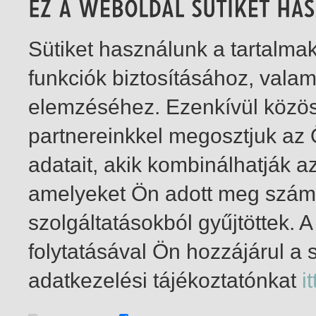
Sütiket használunk a tartalm
funkciók biztosításához, vala
elemzéséhez. Ezenkívül közö
partnereinkkel megosztjuk az
adatait, akik kombinálhatják a
amelyeket Ön adott meg számu
szolgáltatásokból gyűjtöttek.
folytatásával Ön hozzájárul a 
1-14
/ összesen 14 találat
adatkezelési tájékoztatónkat
it