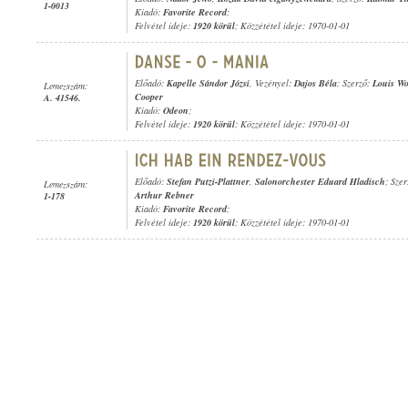
1-0013
Kiadó:
Favorite Record
;
Felvétel ideje:
1920 körül
; Közzététel ideje: 1970-01-01
Előadó:
Kapelle Sándor Józsi
, Vezényel:
Dajos Béla
; Szerző:
Louis Wo
Lemezszám:
Cooper
A. 41546.
Kiadó:
Odeon
;
Felvétel ideje:
1920 körül
; Közzététel ideje: 1970-01-01
Előadó:
Stefan Putzi-Plattner
,
Salonorchester Eduard Hladisch
; Sze
Lemezszám:
Arthur Rebner
1-178
Kiadó:
Favorite Record
;
Felvétel ideje:
1920 körül
; Közzététel ideje: 1970-01-01