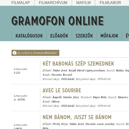
FILMALAP
FILMARCHÍVUM
MAFILM
FILMLABOR
Ez szóljon a GramofonRádióban!
Lemezszám:
Előadó:
Nádor Jenő
,
Kozák Dávid cigányzenekara
; Szerző:
Balázs Ár
1-211
Kiadó:
Favorite Record
;
Felvétel ideje:
1920 körül
; Közzététel ideje: 1970-01-01
Lemezszám:
Előadó:
Kapelle Sándor Józsi
, Vezényel:
Dajos Béla
; Szerző:
Maurice
A. 41556.
Kiadó:
Odeon
;
Felvétel ideje:
1920 körül
; Közzététel ideje: 1970-01-01
Előadó:
Péchy Erzsi
,
Nádor Jenő
,
Favorite vonós zenekar
; Szerző:
Ze
Lemezszám:
Béla
1-0024