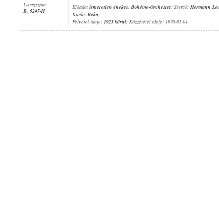
Lemezszám:
Előadó:
ismeretlen énekes
,
Bohéme-Orchester
; Szerző:
Hermann Leo
B. 5247-II
Kiadó:
Beka
;
Felvétel ideje:
1923 körül
; Közzététel ideje: 1970-01-01