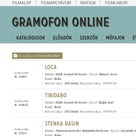
FILMALAP
FILMARCHÍVUM
MAFILM
FILMLABOR
Ez szóljon a GramofonRádióban!
Lemezszám:
Előadó:
Edith Lorand Orchester
; Szerző:
Manuel Jovés
B. 3348-I
Kiadó:
Beka
;
Felvétel ideje:
1923 körül
; Közzététel ideje: 1970-01-01
Lemezszám:
Előadó:
Edith Lorand Orchester
; Szerző:
Ralph Earl
B. 3348-II
Kiadó:
Beka
;
Felvétel ideje:
1923 körül
; Közzététel ideje: 1970-01-01
Lemezszám:
Előadó:
National-russisches Balalaika-Orchester
; Szerző:
Alexander 
B. 5252-I
Kiadó:
Beka
;