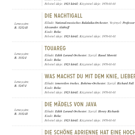
Felvétel ideje:
1923 körül
; Közzététel ideje: 1970-01-01
Előadó:
National-russisches Balalaika-Orchester
, Vezényel:
Professor
Lemezszám:
Alexander Alabieff
B. 5252-II
Kiadó:
Beka
;
Felvétel ideje:
1923 körül
; Közzététel ideje: 1970-01-01
Lemezszám:
Előadó:
Edith Lorand Orchester
; Szerző:
Raoul Moretti
B. 3332-I
Kiadó:
Beka
;
Felvétel ideje:
1923 körül
; Közzététel ideje: 1970-01-01
Lemezszám:
Előadó:
ismeretlen énekes
,
Bohéme-Orchester
; Szerző:
Richard Fall
B. 5247-I
Kiadó:
Beka
;
Felvétel ideje:
1923 körül
; Közzététel ideje: 1970-01-01
Lemezszám:
Előadó:
Edith Lorand Orchester
; Szerző:
Henry Richards
B. 3332-II
Kiadó:
Beka
;
Felvétel ideje:
1923 körül
; Közzététel ideje: 1970-01-01