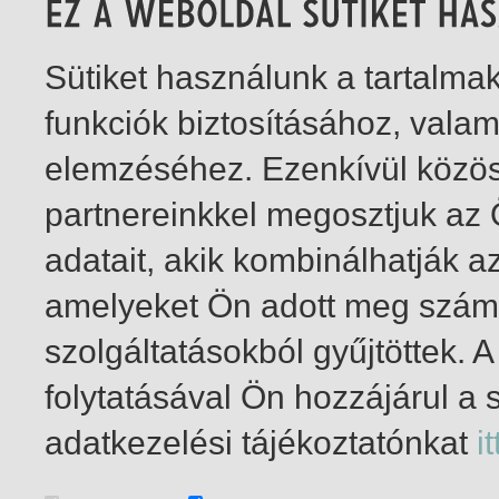
Sütiket használunk a tartalm
funkciók biztosításához, vala
elemzéséhez. Ezenkívül közö
partnereinkkel megosztjuk az
adatait, akik kombinálhatják a
amelyeket Ön adott meg számu
szolgáltatásokból gyűjtöttek.
folytatásával Ön hozzájárul a 
1-8
/ összesen 8 találat
adatkezelési tájékoztatónkat
it