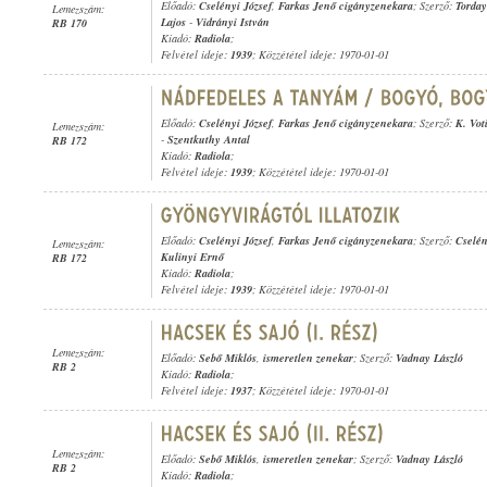
Előadó:
Cselényi József
,
Farkas Jenő cigányzenekara
; Szerző:
Torday
Lemezszám:
Lajos
-
Vidrányi István
RB 170
Kiadó:
Radiola
;
Felvétel ideje:
1939
; Közzététel ideje: 1970-01-01
Előadó:
Cselényi József
,
Farkas Jenő cigányzenekara
; Szerző:
K. Vot
Lemezszám:
-
Szentkuthy Antal
RB 172
Kiadó:
Radiola
;
Felvétel ideje:
1939
; Közzététel ideje: 1970-01-01
Előadó:
Cselényi József
,
Farkas Jenő cigányzenekara
; Szerző:
Cselén
Lemezszám:
Kulinyi Ernő
RB 172
Kiadó:
Radiola
;
Felvétel ideje:
1939
; Közzététel ideje: 1970-01-01
Lemezszám:
Előadó:
Sebő Miklós
,
ismeretlen zenekar
; Szerző:
Vadnay László
RB 2
Kiadó:
Radiola
;
Felvétel ideje:
1937
; Közzététel ideje: 1970-01-01
Lemezszám:
Előadó:
Sebő Miklós
,
ismeretlen zenekar
; Szerző:
Vadnay László
RB 2
Kiadó:
Radiola
;