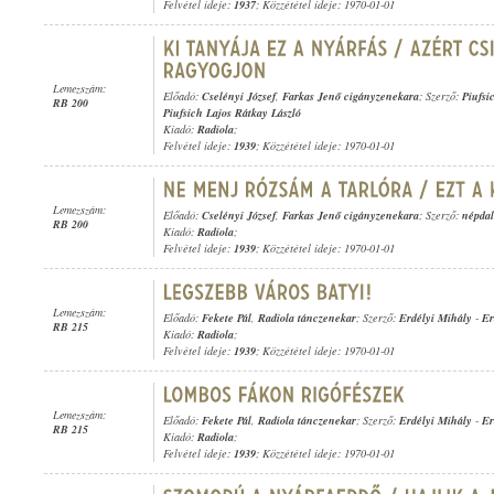
Felvétel ideje:
1937
; Közzététel ideje: 1970-01-01
Lemezszám:
Előadó:
Cselényi József
,
Farkas Jenő cigányzenekara
; Szerző:
Piufsi
RB 200
Piufsich Lajos Rátkay László
Kiadó:
Radiola
;
Felvétel ideje:
1939
; Közzététel ideje: 1970-01-01
Lemezszám:
Előadó:
Cselényi József
,
Farkas Jenő cigányzenekara
; Szerző:
népdal
RB 200
Kiadó:
Radiola
;
Felvétel ideje:
1939
; Közzététel ideje: 1970-01-01
Lemezszám:
Előadó:
Fekete Pál
,
Radiola tánczenekar
; Szerző:
Erdélyi Mihály
-
Er
RB 215
Kiadó:
Radiola
;
Felvétel ideje:
1939
; Közzététel ideje: 1970-01-01
Lemezszám:
Előadó:
Fekete Pál
,
Radiola tánczenekar
; Szerző:
Erdélyi Mihály
-
Er
RB 215
Kiadó:
Radiola
;
Felvétel ideje:
1939
; Közzététel ideje: 1970-01-01