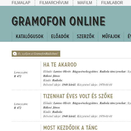
FILMALAP
FILMARCHÍVUM
MAFILM
FILMLABOR
Ez szóljon a GramofonRádióban!
Előadó:
Lantos Olivér
,
Bágya-énekegyüttes
,
Radiola tánczenekar
; Sz
Lemezszám:
Rákosi János
R 472
Kiadó:
Radiola
;
Felvétel ideje:
1948 körül
; Közzététel ideje: 1970-01-01
Előadó:
Lantos Olivér
,
Bágya-énekegyüttes
,
Radiola tánczenekar
; Sz
Lemezszám:
Rákosi János
R 472
Kiadó:
Radiola
;
Felvétel ideje:
1948 körül
; Közzététel ideje: 1970-01-01