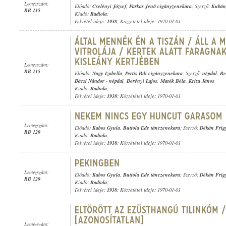
Lemezszám:
Előadó:
Cselényi József
,
Farkas Jenő cigányzenekara
; Szerző:
Kubán
RB 115
Kiadó:
Radiola
;
Felvétel ideje:
1938
; Közzététel ideje: 1970-01-01
Lemezszám:
RB 115
Előadó:
Nagy Izabella
,
Pertis Pali cigányzenekara
; Szerző:
népdal
,
Be
Bácsi Nándor
-
népdal
,
Berényi Lajos
,
Matók Béla
,
Kriza János
Kiadó:
Radiola
;
Felvétel ideje:
1938
; Közzététel ideje: 1970-01-01
Lemezszám:
Előadó:
Kabos Gyula
,
Buttola Ede tánczenekara
; Szerző:
Dékán Frig
RB 120
Kiadó:
Radiola
;
Felvétel ideje:
1938
; Közzététel ideje: 1970-01-01
Lemezszám:
Előadó:
Kabos Gyula
,
Buttola Ede tánczenekara
; Szerző:
Dékán Frig
RB 120
Kiadó:
Radiola
;
Felvétel ideje:
1938
; Közzététel ideje: 1970-01-01
Lemezszám: