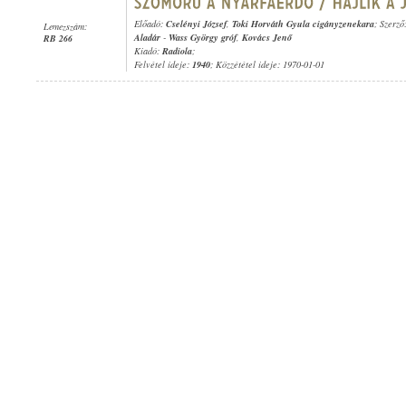
Előadó:
Cselényi József
,
Toki Horváth Gyula cigányzenekara
; Szerző
Lemezszám:
Aladár
-
Wass György gróf
,
Kovács Jenő
RB 266
Kiadó:
Radiola
;
Felvétel ideje:
1940
; Közzététel ideje: 1970-01-01