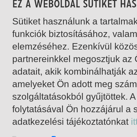
Sütiket használunk a tartalm
funkciók biztosításához, vala
elemzéséhez. Ezenkívül közö
partnereinkkel megosztjuk az
adatait, akik kombinálhatják a
amelyeket Ön adott meg számu
szolgáltatásokból gyűjtöttek.
folytatásával Ön hozzájárul a 
1-14
/ összesen 14 találat
adatkezelési tájékoztatónkat
it