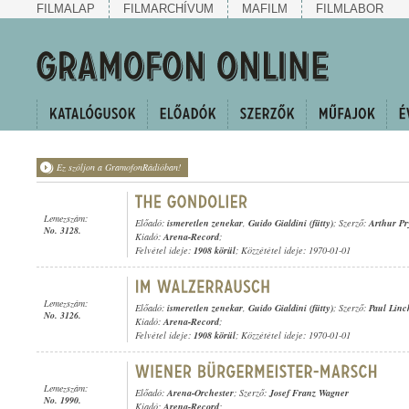
FILMALAP
FILMARCHÍVUM
MAFILM
FILMLABOR
Ez szóljon a GramofonRádióban!
Lemezszám:
Előadó:
ismeretlen zenekar
,
Guido Gialdini (fütty)
; Szerző:
Arthur Pr
No. 3128.
Kiadó:
Arena-Record
;
Felvétel ideje:
1908 körül
; Közzététel ideje: 1970-01-01
Lemezszám:
Előadó:
ismeretlen zenekar
,
Guido Gialdini (fütty)
; Szerző:
Paul Linc
No. 3126.
Kiadó:
Arena-Record
;
Felvétel ideje:
1908 körül
; Közzététel ideje: 1970-01-01
Lemezszám:
Előadó:
Arena-Orchester
; Szerző:
Josef Franz Wagner
No. 1990.
Kiadó:
Arena-Record
;