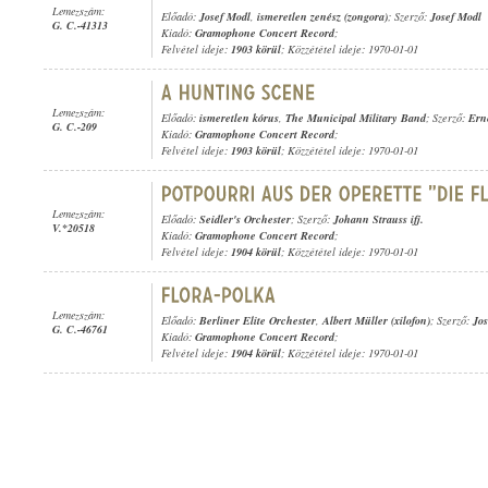
Lemezszám:
Előadó:
Josef Modl
,
ismeretlen zenész (zongora)
; Szerző:
Josef Modl
G. C.-41313
Kiadó:
Gramophone Concert Record
;
Felvétel ideje:
1903 körül
; Közzététel ideje: 1970-01-01
Lemezszám:
Előadó:
ismeretlen kórus
,
The Municipal Military Band
; Szerző:
Ern
G. C.-209
Kiadó:
Gramophone Concert Record
;
Felvétel ideje:
1903 körül
; Közzététel ideje: 1970-01-01
Lemezszám:
Előadó:
Seidler's Orchester
; Szerző:
Johann Strauss ifj.
V.*20518
Kiadó:
Gramophone Concert Record
;
Felvétel ideje:
1904 körül
; Közzététel ideje: 1970-01-01
Lemezszám:
Előadó:
Berliner Elite Orchester
,
Albert Müller (xilofon)
; Szerző:
Jos
G. C.-46761
Kiadó:
Gramophone Concert Record
;
Felvétel ideje:
1904 körül
; Közzététel ideje: 1970-01-01