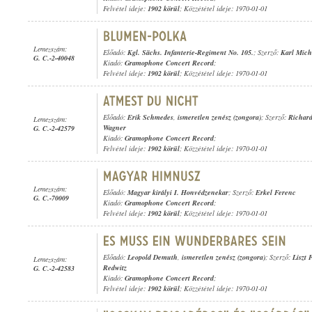
Felvétel ideje:
1902 körül
; Közzététel ideje: 1970-01-01
Lemezszám:
Előadó:
Kgl. Sächs. Infanterie-Regiment No. 105.
; Szerző:
Karl Mich
G. C.-2-40048
Kiadó:
Gramophone Concert Record
;
Felvétel ideje:
1902 körül
; Közzététel ideje: 1970-01-01
Előadó:
Erik Schmedes
,
ismeretlen zenész (zongora)
; Szerző:
Richar
Lemezszám:
Wagner
G. C.-2-42579
Kiadó:
Gramophone Concert Record
;
Felvétel ideje:
1902 körül
; Közzététel ideje: 1970-01-01
Lemezszám:
Előadó:
Magyar királyi I. Honvédzenekar
; Szerző:
Erkel Ferenc
G. C.-70009
Kiadó:
Gramophone Concert Record
;
Felvétel ideje:
1902 körül
; Közzététel ideje: 1970-01-01
Előadó:
Leopold Demuth
,
ismeretlen zenész (zongora)
; Szerző:
Liszt 
Lemezszám:
Redwitz
G. C.-2-42583
Kiadó:
Gramophone Concert Record
;
Felvétel ideje:
1902 körül
; Közzététel ideje: 1970-01-01