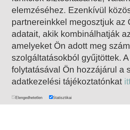
elemzéséhez. Ezenkívül közö
partnereinkkel megosztjuk az
adatait, akik kombinálhatják a
amelyeket Ön adott meg számu
szolgáltatásokból gyűjtöttek.
folytatásával Ön hozzájárul a 
1-20
/ összesen 261 találat
adatkezelési tájékoztatónkat
it
Elengedhetetlen
Statisztikai
ADATKEZELÉS
|
SZERZŐI ÉS FELHASZNÁLÓI JOGOK
|
IMPRESSZUM