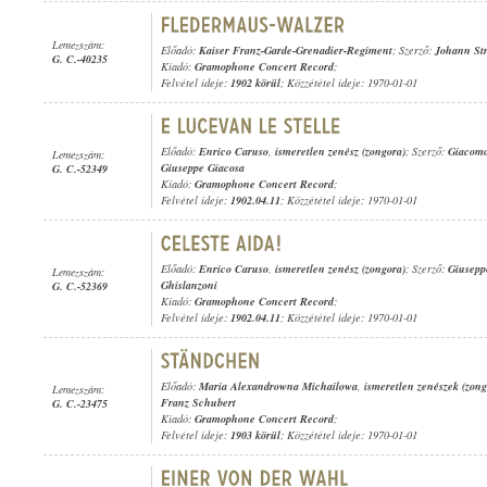
Lemezszám:
Előadó:
Kaiser Franz-Garde-Grenadier-Regiment
; Szerző:
Johann Str
G. C.-40235
Kiadó:
Gramophone Concert Record
;
Felvétel ideje:
1902 körül
; Közzététel ideje: 1970-01-01
Előadó:
Enrico Caruso
,
ismeretlen zenész (zongora)
; Szerző:
Giacomo
Lemezszám:
Giuseppe Giacosa
G. C.-52349
Kiadó:
Gramophone Concert Record
;
Felvétel ideje:
1902.04.11
; Közzététel ideje: 1970-01-01
Előadó:
Enrico Caruso
,
ismeretlen zenész (zongora)
; Szerző:
Giusepp
Lemezszám:
Ghislanzoni
G. C.-52369
Kiadó:
Gramophone Concert Record
;
Felvétel ideje:
1902.04.11
; Közzététel ideje: 1970-01-01
Előadó:
Maria Alexandrowna Michailowa
,
ismeretlen zenészek (zon
Lemezszám:
Franz Schubert
G. C.-23475
Kiadó:
Gramophone Concert Record
;
Felvétel ideje:
1903 körül
; Közzététel ideje: 1970-01-01