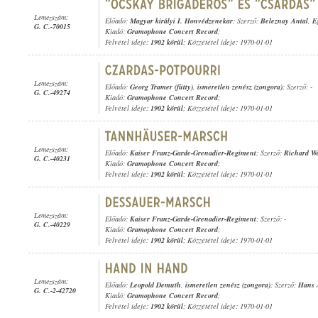
Lemezszám:
Előadó:
Magyar királyi I. Honvédzenekar
; Szerző:
Beleznay Antal
,
E
G. C.-70015
Kiadó:
Gramophone Concert Record
;
Felvétel ideje:
1902 körül
; Közzététel ideje: 1970-01-01
Lemezszám:
Előadó:
Georg Tramer (fütty)
,
ismeretlen zenész (zongora)
; Szerző: -
G. C.-49274
Kiadó:
Gramophone Concert Record
;
Felvétel ideje:
1902 körül
; Közzététel ideje: 1970-01-01
Lemezszám:
Előadó:
Kaiser Franz-Garde-Grenadier-Regiment
; Szerző:
Richard W
G. C.-40231
Kiadó:
Gramophone Concert Record
;
Felvétel ideje:
1902 körül
; Közzététel ideje: 1970-01-01
Lemezszám:
Előadó:
Kaiser Franz-Garde-Grenadier-Regiment
; Szerző: -
G. C.-40229
Kiadó:
Gramophone Concert Record
;
Felvétel ideje:
1902 körül
; Közzététel ideje: 1970-01-01
Lemezszám:
Előadó:
Leopold Demuth
,
ismeretlen zenész (zongora)
; Szerző:
Hans 
G. C.-2-42720
Kiadó:
Gramophone Concert Record
;
Felvétel ideje:
1902 körül
; Közzététel ideje: 1970-01-01