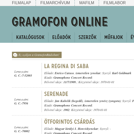
FILMALAP
FILMARCHÍVUM
MAFILM
FILMLABOR
Ez szóljon a GramofonRádióban!
Lemezszám:
Előadó:
Enrico Caruso
,
ismeretlen zenekar
; Szerző:
Karl Goldmark
G. C.-7-52003
Kiadó:
Gramophone Concert Record
;
Felvétel ideje:
11/7/1909.
; Közzététel ideje: 1970-01-01
Lemezszám:
Előadó:
Jan Kubelik (hegedű)
,
ismeretlen zenész (zongora)
; Szerző:
F
G. C.-7956
Kiadó:
Gramophone Concert Record
;
Felvétel ideje:
1902
; Közzététel ideje: 1970-01-01
Lemezszám:
Előadó:
Magyar királyi I. Honvédzenekar
; Szerző: -
G. C.-70002
Kiadó:
Gramophone Concert Record
;