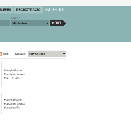
ELÉPÉS
REGISZTRÁCIÓ
HU
EN
DE
Miben?
Mindenben
RSS
Rendezés:
Felvétel ideje
0
meghallgatás
0
hallgató kedveli
0
hozzászólás
0
meghallgatás
0
hallgató kedveli
0
hozzászólás