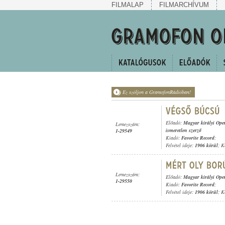
FILMALAP
FILMARCHÍVUM
Ez szóljon a GramofonRádióban!
Előadó:
Magyar királyi Oper
Lemezszám:
ismeretlen szerző
1-29549
Kiadó:
Favorite Record
;
Felvétel ideje:
1906 körül
; K
Lemezszám:
Előadó:
Magyar királyi Oper
1-29550
Kiadó:
Favorite Record
;
Felvétel ideje:
1906 körül
; K