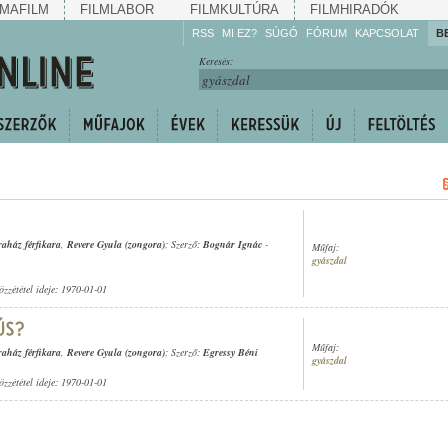
MAFILM
FILMLABOR
FILMKULTÚRA
FILMHIRADÓK
RSS
MI EZ?
SÚGÓ
FÓRUM
KAPCSOLAT
B
Hallgassa!
Keresés:
Gyarapítsa!
Kövesse!
Ossza meg!
aház férfikara
,
Revere Gyula (zongora)
; Szerző:
Bognár Ignác
-
Műfaj:
gyászdal
özzététel ideje: 1970-01-01
Műfaj:
aház férfikara
,
Revere Gyula (zongora)
; Szerző:
Egressy Béni
gyászdal
özzététel ideje: 1970-01-01