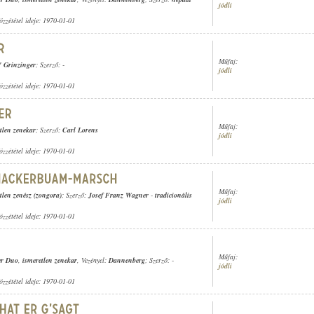
jódli
özzététel ideje: 1970-01-01
Műfaj:
' Grinzinger
; Szerző: -
jódli
özzététel ideje: 1970-01-01
Műfaj:
tlen zenekar
; Szerző:
Carl Lorens
jódli
özzététel ideje: 1970-01-01
Műfaj:
tlen zenész (zongora)
; Szerző:
Josef Franz Wagner
-
tradicionális
jódli
özzététel ideje: 1970-01-01
Műfaj:
er Duo
,
ismeretlen zenekar
, Vezényel:
Dannenberg
; Szerző: -
jódli
özzététel ideje: 1970-01-01