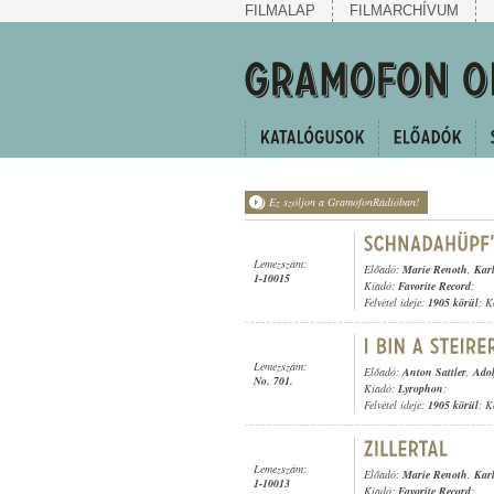
FILMALAP
FILMARCHÍVUM
Ez szóljon a GramofonRádióban!
Lemezszám:
Előadó:
Marie Renoth
,
Kar
1-10015
Kiadó:
Favorite Record
;
Felvétel ideje:
1905 körül
; K
Lemezszám:
Előadó:
Anton Sattler
,
Adol
No. 701.
Kiadó:
Lyrophon
;
Felvétel ideje:
1905 körül
; K
Lemezszám:
Előadó:
Marie Renoth
,
Kar
1-10013
Kiadó:
Favorite Record
;