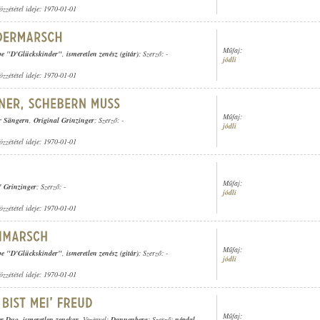
özzététel ideje: 1970-01-01
Műfaj:
pe "D'Glückskinder"
,
ismeretlen zenész (gitár)
; Szerző: -
jódli
özzététel ideje: 1970-01-01
Műfaj:
r Sängern
,
Original Grinzinger
; Szerző: -
jódli
özzététel ideje: 1970-01-01
Műfaj:
' Grinzinger
; Szerző: -
jódli
özzététel ideje: 1970-01-01
Műfaj:
pe "D'Glückskinder"
,
ismeretlen zenész (gitár)
; Szerző: -
jódli
özzététel ideje: 1970-01-01
Műfaj:
er Duo
,
ismeretlen zenekar
, Vezényel:
Dannenberg
; Szerző:
népdal