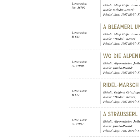
Lemezszám:
Előadó:
Mirzl Hofer
,
ismere
No. 36790
Kiadó:
Melodia Record
;
Felvétel ideje:
1907 körül
; K
Lemezszám:
Előadó:
Mirzl Hofer
,
ismere
D 663
Kiadó:
"Diadal" Record
;
Felvétel ideje:
1907 körül
; K
Lemezszám:
Előadó:
Alpenveilchen Jodl
A. 47030.
Kiadó:
Jumbo-Record
;
Felvétel ideje:
1907 körül
; K
Lemezszám:
Előadó:
Original Grinzinge
D 671
Kiadó:
"Diadal" Record
;
Felvétel ideje:
1907 körül
; K
Lemezszám:
Előadó:
Alpenveilchen Jodl
A. 47031.
Kiadó:
Jumbo-Record
;
Felvétel ideje:
1907 körül
; K