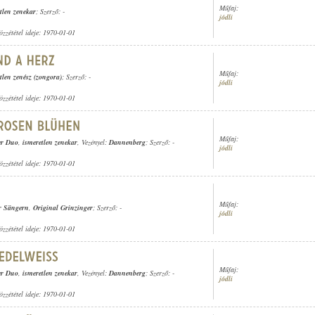
Műfaj:
tlen zenekar
; Szerző: -
jódli
özzététel ideje: 1970-01-01
Műfaj:
tlen zenész (zongora)
; Szerző: -
jódli
özzététel ideje: 1970-01-01
Műfaj:
er Duo
,
ismeretlen zenekar
, Vezényel:
Dannenberg
; Szerző: -
jódli
özzététel ideje: 1970-01-01
Műfaj:
r Sängern
,
Original Grinzinger
; Szerző: -
jódli
özzététel ideje: 1970-01-01
Műfaj:
er Duo
,
ismeretlen zenekar
, Vezényel:
Dannenberg
; Szerző: -
jódli
özzététel ideje: 1970-01-01