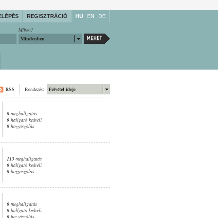
ELÉPÉS
REGISZTRÁCIÓ
HU
EN
DE
Miben?
Mindenben
RSS
Rendezés:
Felvétel ideje
0
meghallgatás
0
hallgató kedveli
0
hozzászólás
113
meghallgatás
0
hallgató kedveli
0
hozzászólás
0
meghallgatás
0
hallgató kedveli
0
hozzászólás