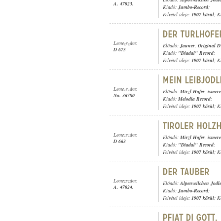
A. 47023.
Kiadó:
Jumbo-Record
;
Felvétel ideje:
1907 körül
; K
Lemezszám:
Előadó:
Jauner
,
Original D
D 675
Kiadó:
"Diadal" Record
;
Felvétel ideje:
1907 körül
; K
Lemezszám:
Előadó:
Mirzl Hofer
,
ismere
No. 36780
Kiadó:
Melodia Record
;
Felvétel ideje:
1907 körül
; K
Lemezszám:
Előadó:
Mirzl Hofer
,
ismere
D 663
Kiadó:
"Diadal" Record
;
Felvétel ideje:
1907 körül
; K
Lemezszám:
Előadó:
Alpenveilchen Jodl
A. 47024.
Kiadó:
Jumbo-Record
;
Felvétel ideje:
1907 körül
; K