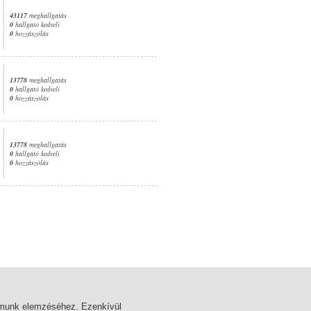
43117
meghallgatás
0
hallgató kedveli
0
hozzászólás
13778
meghallgatás
0
hallgató kedveli
0
hozzászólás
13778
meghallgatás
0
hallgató kedveli
0
hozzászólás
1. oldal
almunk elemzéséhez. Ezenkívül