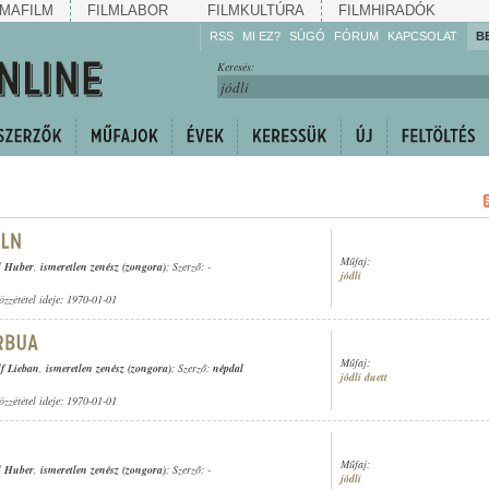
MAFILM
FILMLABOR
FILMKULTÚRA
FILMHIRADÓK
RSS
MI EZ?
SÚGÓ
FÓRUM
KAPCSOLAT
B
Hallgassa!
Keresés:
Gyarapítsa!
Kövesse!
Ossza meg!
Műfaj:
l Huber
,
ismeretlen zenész (zongora)
; Szerző: -
jódli
özzététel ideje: 1970-01-01
Műfaj:
f Lieban
,
ismeretlen zenész (zongora)
; Szerző:
népdal
jódli duett
özzététel ideje: 1970-01-01
Műfaj:
l Huber
,
ismeretlen zenész (zongora)
; Szerző: -
jódli