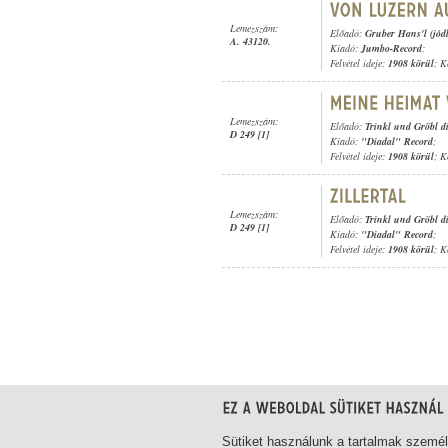
Lemezszám:
Előadó:
Gruber Hans'l (jódl
A. 43120.
Kiadó:
Jumbo-Record
;
Felvétel ideje:
1908 körül
; K
Lemezszám:
Előadó:
Trinkl und Gröbl d
D 249 [1]
Kiadó:
"Diadal" Record
;
Felvétel ideje:
1908 körül
; K
Lemezszám:
Előadó:
Trinkl und Gröbl d
D 249 [1]
Kiadó:
"Diadal" Record
;
Felvétel ideje:
1908 körül
; K
1-20
/ összesen 24 találat
Sütiket használunk a tartalmak szemé