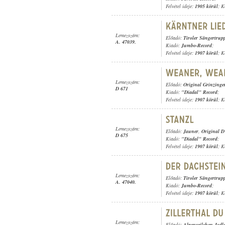
Felvétel ideje:
1905 körül
; K
Lemezszám:
Előadó:
Tiroler Sängertrup
A. 47039.
Kiadó:
Jumbo-Record
;
Felvétel ideje:
1907 körül
; K
Lemezszám:
Előadó:
Original Grinzinge
D 671
Kiadó:
"Diadal" Record
;
Felvétel ideje:
1907 körül
; K
Lemezszám:
Előadó:
Jauner
,
Original D
D 675
Kiadó:
"Diadal" Record
;
Felvétel ideje:
1907 körül
; K
Lemezszám:
Előadó:
Tiroler Sängertrup
A. 47040.
Kiadó:
Jumbo-Record
;
Felvétel ideje:
1907 körül
; K
Lemezszám:
Előadó:
Alpenveilchen Jodl