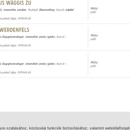
Műfaj:
i)
,
ismeretlen zenekar
, Vezényel:
Dannenberg
; Szerző:
népdal
jódli
özzététel ideje: 1970-01-01
Műfaj:
ie Zugspitzensänger
,
ismeretlen zenész (gitár)
; Szerző: -
jódli
özzététel ideje: 1970-01-01
Műfaj:
ie Zugspitzensänger
,
ismeretlen zenész (gitár)
; Szerző: -
jódli
özzététel ideje: 1970-01-01
lyre szabásához, közösségi funkciók biztosításához, valamint weboldalforg