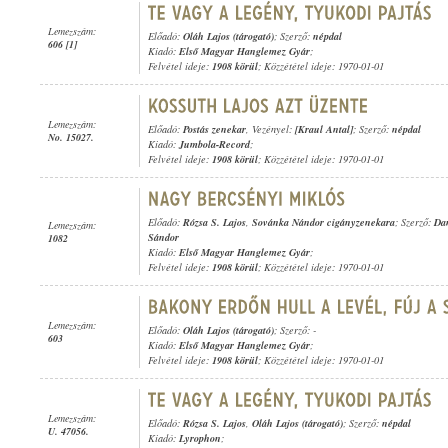
Lemezszám:
Előadó:
Oláh Lajos (tárogató)
; Szerző:
népdal
606 [1]
Kiadó:
Első Magyar Hanglemez Gyár
;
Felvétel ideje:
1908 körül
; Közzététel ideje: 1970-01-01
Lemezszám:
Előadó:
Postás zenekar
, Vezényel:
[Kraul Antal]
; Szerző:
népdal
No. 15027.
Kiadó:
Jumbola-Record
;
Felvétel ideje:
1908 körül
; Közzététel ideje: 1970-01-01
Előadó:
Rózsa S. Lajos
,
Sovánka Nándor cigányzenekara
; Szerző:
Da
Lemezszám:
Sándor
1082
Kiadó:
Első Magyar Hanglemez Gyár
;
Felvétel ideje:
1908 körül
; Közzététel ideje: 1970-01-01
Lemezszám:
Előadó:
Oláh Lajos (tárogató)
; Szerző: -
603
Kiadó:
Első Magyar Hanglemez Gyár
;
Felvétel ideje:
1908 körül
; Közzététel ideje: 1970-01-01
Lemezszám:
Előadó:
Rózsa S. Lajos
,
Oláh Lajos (tárogató)
; Szerző:
népdal
U. 47056.
Kiadó:
Lyrophon
;