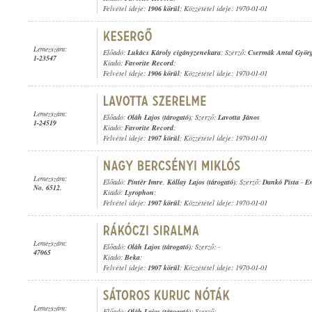
Felvétel ideje:
1906 körül
; Közzététel ideje: 1970-01-01
Lemezszám:
Előadó:
Lukács Károly cigányzenekara
; Szerző:
Csermák Antal Györ
1-23547
Kiadó:
Favorite Record
;
Felvétel ideje:
1906 körül
; Közzététel ideje: 1970-01-01
Lemezszám:
Előadó:
Oláh Lajos (tárogató)
; Szerző:
Lavotta János
1-24519
Kiadó:
Favorite Record
;
Felvétel ideje:
1907 körül
; Közzététel ideje: 1970-01-01
Lemezszám:
Előadó:
Pintér Imre
,
Kállay Lajos (tárogató)
; Szerző:
Dankó Pista
-
E
No. 6512.
Kiadó:
Lyrophon
;
Felvétel ideje:
1907 körül
; Közzététel ideje: 1970-01-01
Lemezszám:
Előadó:
Oláh Lajos (tárogató)
; Szerző: -
47065
Kiadó:
Beka
;
Felvétel ideje:
1907 körül
; Közzététel ideje: 1970-01-01
Lemezszám:
Előadó:
Oláh Lajos (tárogató)
; Szerző: -