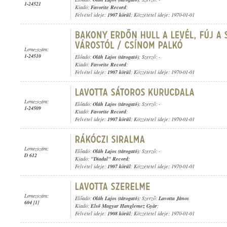
1-24521
Kiadó:
Favorite Record
;
Felvétel ideje:
1907 körül
; Közzététel ideje: 1970-01-01
Lemezszám:
1-24510
Előadó:
Oláh Lajos (tárogató)
; Szerző: -
Kiadó:
Favorite Record
;
Felvétel ideje:
1907 körül
; Közzététel ideje: 1970-01-01
Lemezszám:
Előadó:
Oláh Lajos (tárogató)
; Szerző: -
1-24509
Kiadó:
Favorite Record
;
Felvétel ideje:
1907 körül
; Közzététel ideje: 1970-01-01
Lemezszám:
Előadó:
Oláh Lajos (tárogató)
; Szerző: -
D 612
Kiadó:
"Diadal" Record
;
Felvétel ideje:
1907 körül
; Közzététel ideje: 1970-01-01
Lemezszám:
Előadó:
Oláh Lajos (tárogató)
; Szerző:
Lavotta János
604 [1]
Kiadó:
Első Magyar Hanglemez Gyár
;
Felvétel ideje:
1908 körül
; Közzététel ideje: 1970-01-01