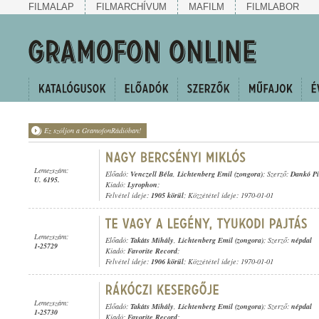
FILMALAP
FILMARCHÍVUM
MAFILM
FILMLABOR
Ez szóljon a GramofonRádióban!
Lemezszám:
Előadó:
Venczell Béla
,
Lichtenberg Emil (zongora)
; Szerző:
Dankó Pi
U. 6195.
Kiadó:
Lyrophon
;
Felvétel ideje:
1905 körül
; Közzététel ideje: 1970-01-01
Lemezszám:
Előadó:
Takáts Mihály
,
Lichtenberg Emil (zongora)
; Szerző:
népdal
1-25729
Kiadó:
Favorite Record
;
Felvétel ideje:
1906 körül
; Közzététel ideje: 1970-01-01
Lemezszám:
Előadó:
Takáts Mihály
,
Lichtenberg Emil (zongora)
; Szerző:
népdal
1-25730
Kiadó:
Favorite Record
;