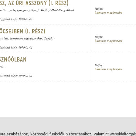
Műfaj:
retlen zenész (zongora)
; Szerző:
Hetényi-Heidelberg Albert
humoros magánszám
özzététel ideje: 1970-01-01
Műfaj:
rsulata
,
ismeretlen cigányzenekar
; Szerző: -
humoros magánszám
özzététel ideje: 1970-01-01
Műfaj:
ző: -
humoros magánszám
özzététel ideje: 1970-01-01
lyre szabásához, közösségi funkciók biztosításához, valamint weboldalforg