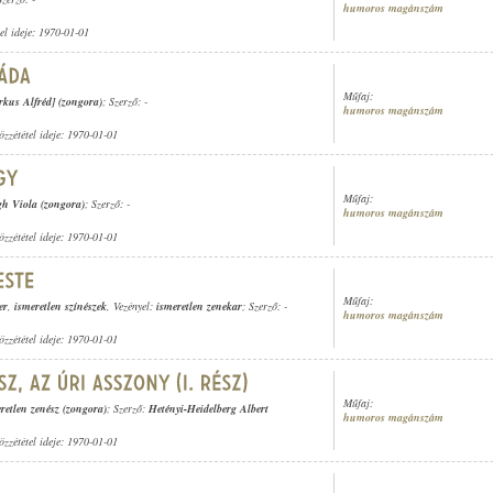
humoros magánszám
tel ideje: 1970-01-01
Műfaj:
kus Alfréd] (zongora)
; Szerző: -
humoros magánszám
özzététel ideje: 1970-01-01
Műfaj:
gh Viola (zongora)
; Szerző: -
humoros magánszám
özzététel ideje: 1970-01-01
Műfaj:
er
,
ismeretlen színészek
, Vezényel:
ismeretlen zenekar
; Szerző: -
humoros magánszám
özzététel ideje: 1970-01-01
Műfaj:
retlen zenész (zongora)
; Szerző:
Hetényi-Heidelberg Albert
humoros magánszám
özzététel ideje: 1970-01-01