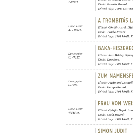
1-27622
Kiadó:
Favorite Record
;
Felvétel ideje:
1908
; Közzété
Lemezszám:
Előadó:
Göndör Aurél
,
[Már
A. 118021.
Kiadó:
Jumbo-Record
;
Felvétel ideje:
1908 körül
; K
Lemezszám:
Előadó:
Kiss Mihály
,
Szine
U. 47127.
Kiadó:
Lyrophon
;
Felvétel ideje:
1908 körül
; K
Lemezszám:
Előadó:
Ferdinand Losmüll
D-1792.
Kiadó:
Dacapo-Record
;
Felvétel ideje:
1908 körül
; K
Lemezszám:
Előadó:
Gyárfás Dezső
,
isme
47515 sz.
Kiadó:
Scala-Record
;
Felvétel ideje:
1908 körül
; K