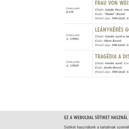
Lemezszám:
Előadó:
Gyárfás Dezső
,
isme
D 678
Kiadó:
"Diadal" Record
;
Felvétel ideje:
1908 körül
; K
Lemezszám:
Előadó:
Göndör Aurél és tá
A. 118063.
Kiadó:
Odeon Record
;
Felvétel ideje:
1908 körül
; K
Lemezszám:
Előadó:
Göndör Aurél
; Szer
A. 118028.
Kiadó:
Jumbo-Record
;
Felvétel ideje:
1908 körül
; K
1-20
/ összesen 151 találat
Sütiket használunk a tartalmak szemé