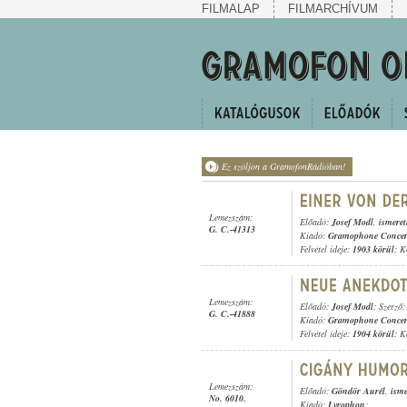
FILMALAP
FILMARCHÍVUM
Ez szóljon a GramofonRádióban!
Lemezszám:
Előadó:
Josef Modl
,
ismeret
G. C.-41313
Kiadó:
Gramophone Concer
Felvétel ideje:
1903 körül
; K
Lemezszám:
Előadó:
Josef Modl
; Szerző:
G. C.-41888
Kiadó:
Gramophone Concer
Felvétel ideje:
1904 körül
; K
Lemezszám:
Előadó:
Göndör Aurél
,
isme
No. 6010.
Kiadó:
Lyrophon
;