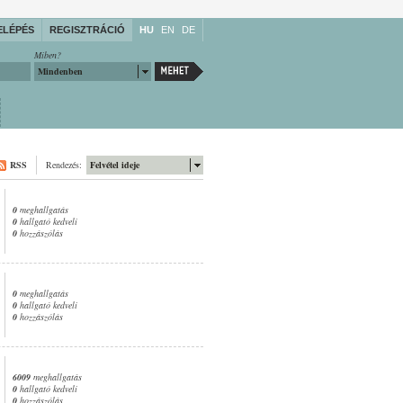
ELÉPÉS
REGISZTRÁCIÓ
HU
EN
DE
Miben?
Mindenben
RSS
Rendezés:
Felvétel ideje
0
meghallgatás
0
hallgató kedveli
0
hozzászólás
0
meghallgatás
0
hallgató kedveli
0
hozzászólás
6009
meghallgatás
0
hallgató kedveli
0
hozzászólás