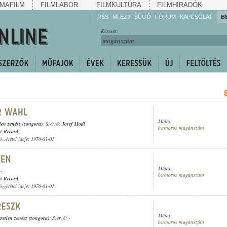
MAFILM
FILMLABOR
FILMKULTÚRA
FILMHIRADÓK
RSS
MI EZ?
SÚGÓ
FÓRUM
KAPCSOLAT
B
Hallgassa!
Keresés:
Gyarapítsa!
Kövesse!
Ossza meg!
Műfaj:
len zenész (zongora)
; Szerző:
Josef Modl
humoros magánszám
t Record
;
özzététel ideje: 1970-01-01
Műfaj:
 -
humoros magánszám
t Record
;
özzététel ideje: 1970-01-01
Műfaj:
retlen zenész (zongora)
; Szerző: -
humoros magánszám