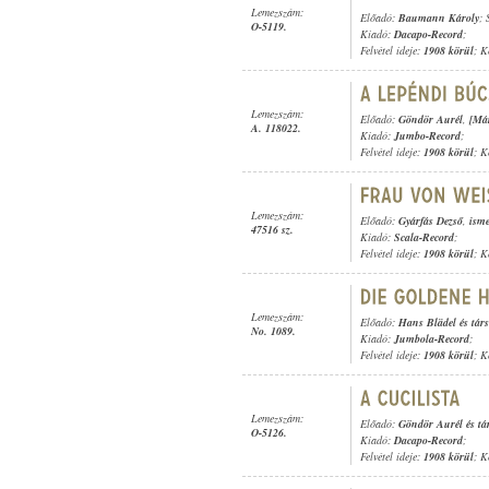
Lemezszám:
Előadó:
Baumann Károly
; 
O-5119.
Kiadó:
Dacapo-Record
;
Felvétel ideje:
1908 körül
; K
Lemezszám:
Előadó:
Göndör Aurél
,
[Már
A. 118022.
Kiadó:
Jumbo-Record
;
Felvétel ideje:
1908 körül
; K
Lemezszám:
Előadó:
Gyárfás Dezső
,
isme
47516 sz.
Kiadó:
Scala-Record
;
Felvétel ideje:
1908 körül
; K
Lemezszám:
Előadó:
Hans Blädel és tár
No. 1089.
Kiadó:
Jumbola-Record
;
Felvétel ideje:
1908 körül
; K
Lemezszám:
Előadó:
Göndör Aurél és tá
O-5126.
Kiadó:
Dacapo-Record
;
Felvétel ideje:
1908 körül
; K