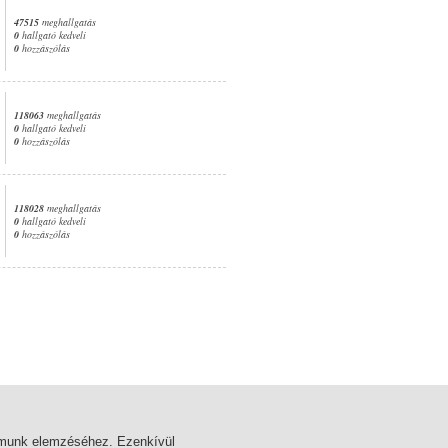
47515
meghallgatás
0
hallgató kedveli
0
hozzászólás
118063
meghallgatás
0
hallgató kedveli
0
hozzászólás
118028
meghallgatás
0
hallgató kedveli
0
hozzászólás
1. oldal
almunk elemzéséhez. Ezenkívül