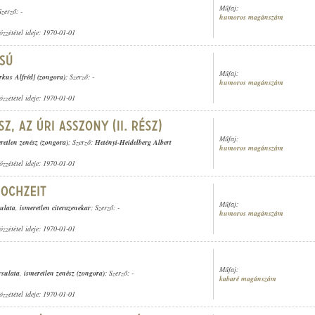
Műfaj:
Szerző: -
humoros magánszám
özzététel ideje: 1970-01-01
Műfaj:
kus Alfréd] (zongora)
; Szerző: -
humoros magánszám
özzététel ideje: 1970-01-01
Műfaj:
retlen zenész (zongora)
; Szerző:
Hetényi-Heidelberg Albert
humoros magánszám
özzététel ideje: 1970-01-01
Műfaj:
sulata
,
ismeretlen citerazenekar
; Szerző: -
humoros magánszám
özzététel ideje: 1970-01-01
Műfaj:
rsulata
,
ismeretlen zenész (zongora)
; Szerző: -
kabaré magánszám
özzététel ideje: 1970-01-01