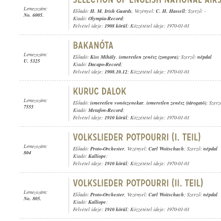
Lemezszám:
Előadó:
H. M. Irish Guards
, Vezényel:
C. H. Hassell
; Szerző: -
No. 6005.
Kiadó:
Olympia-Record
;
Felvétel ideje:
1908 körül
; Közzététel ideje: 1970-01-01
Lemezszám:
Előadó:
Kiss Mihály
,
ismeretlen zenész (zongora)
; Szerző:
népdal
U. 5325
Kiadó:
Dacapo-Record
;
Felvétel ideje:
1908.10.12
; Közzététel ideje: 1970-01-01
Lemezszám:
Előadó:
ismeretlen vonószenekar
,
ismeretlen zenész (tárogató)
; Szerz
7555
Kiadó:
Metafon-Record
;
Felvétel ideje:
1910 körül
; Közzététel ideje: 1970-01-01
Lemezszám:
Előadó:
Proto-Orchester
, Vezényel:
Carl Woitschach
; Szerző:
népdal
804
Kiadó:
Kalliope
;
Felvétel ideje:
1910 körül
; Közzététel ideje: 1970-01-01
Lemezszám:
Előadó:
Proto-Orchester
, Vezényel:
Carl Woitschach
; Szerző:
népdal
No. 805.
Kiadó:
Kalliope
;
Felvétel ideje:
1910 körül
; Közzététel ideje: 1970-01-01