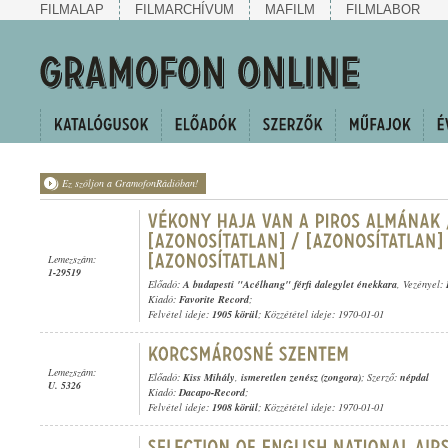
FILMALAP
FILMARCHÍVUM
MAFILM
FILMLABOR
Ez szóljon a GramofonRádióban!
Lemezszám:
1-29519
Előadó:
A budapesti "Acélhang" férfi dalegylet énekkara
, Vezényel:
Kiadó:
Favorite Record
;
Felvétel ideje:
1905 körül
; Közzététel ideje: 1970-01-01
Lemezszám:
Előadó:
Kiss Mihály
,
ismeretlen zenész (zongora)
; Szerző:
népdal
U. 5326
Kiadó:
Dacapo-Record
;
Felvétel ideje:
1908 körül
; Közzététel ideje: 1970-01-01