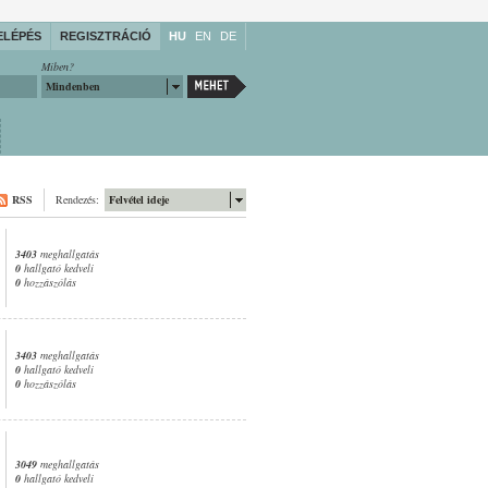
ELÉPÉS
REGISZTRÁCIÓ
HU
EN
DE
Miben?
Mindenben
RSS
Rendezés:
Felvétel ideje
3403
meghallgatás
0
hallgató kedveli
0
hozzászólás
3403
meghallgatás
0
hallgató kedveli
0
hozzászólás
3049
meghallgatás
0
hallgató kedveli