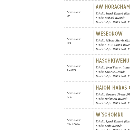
Lemezszám:
Előadó:
Israel Tkatsch főká
20
Kiadó:
Szabadi Record
;
Felvétel ideje:
1907 körül
; K
Lemezszám:
Előadó:
Mátyás Mátyás fők
784
Kiadó:
A.B.C. Grand Reco
Felvétel ideje:
1907 körül
; K
Lemezszám:
Előadó:
Josef Basser
,
ismere
1-25091
Kiadó:
Favorite Record
;
Felvétel ideje:
1908 körül
; K
Lemezszám:
Előadó:
Gershon Sirotta fő
7703
Kiadó:
Parlament-Record
;
Felvétel ideje:
1908 körül
; K
Lemezszám:
Előadó:
Izrael Tkatsch főká
No. 47482.
Kiadó:
Scala-Record
;