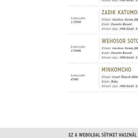
Felvétel ideje:
1908 körül
; K
Lemezszám:
Előadó:
Gershon Sirotta fő
1-75599
Kiadó:
Favorite Record
;
Felvétel ideje:
1908 körül
; K
Lemezszám:
Előadó:
Gershon Sirotta fő
1-75606
Kiadó:
Favorite Record
;
Felvétel ideje:
1908 körül
; K
Lemezszám:
Előadó:
Izrael Tkatsch főká
47485
Kiadó:
Beka
;
Felvétel ideje:
1908 körül
; K