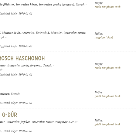
Műfaj:
y főkántor
,
ismeretlen kórus
,
ismeretlen zenész (zongora)
; Szerző: -
zsidó templomi ének
özzététel ideje: 1970-01-01
ő
,
Maitrise de St. Ambroise
, Vezényel:
J. Meunier
,
ismeretlen zenész
Műfaj:
rző: -
templomi ének
özzététel ideje: 1970-01-01
Műfaj:
ántor
,
ismeretlen zenész (orgona)
; Szerző: -
zsidó templomi ének
rd
;
özzététel ideje: 1970-01-01
Műfaj:
enekara
; Szerző: -
zsidó templomi ének
özzététel ideje: 1970-01-01
Műfaj:
ntor
,
ismeretlen férfikar
,
ismeretlen zenész (zongora)
; Szerző: -
zsidó templomi ének
özzététel ideje: 1970-01-01