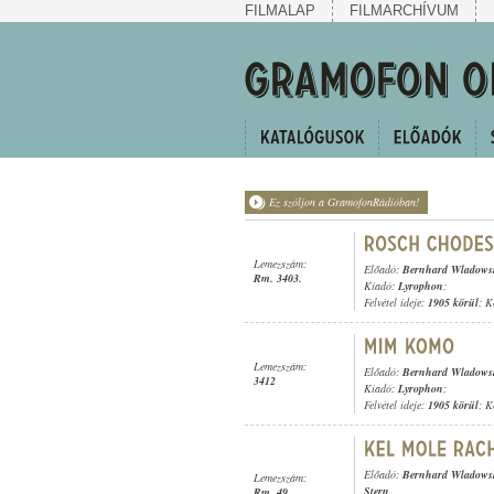
FILMALAP
FILMARCHÍVUM
Ez szóljon a GramofonRádióban!
Lemezszám:
Előadó:
Bernhard Wladowsk
Rm. 3403.
Kiadó:
Lyrophon
;
Felvétel ideje:
1905 körül
; K
Lemezszám:
Előadó:
Bernhard Wladowsk
3412
Kiadó:
Lyrophon
;
Felvétel ideje:
1905 körül
; K
Előadó:
Bernhard Wladowsk
Lemezszám:
Stern
Rm. 49.