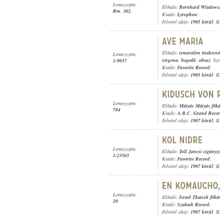
Lemezszám:
Előadó:
Bernhard Wladowsk
Rm. 302.
Kiadó:
Lyrophon
;
Felvétel ideje:
1905 körül
; K
Előadó:
ismeretlen énekesn
Lemezszám:
(orgona
,
hegedű
,
oboa)
; Sze
1-9037
Kiadó:
Favorite Record
;
Felvétel ideje:
1905 körül
; K
Lemezszám:
Előadó:
Mátyás Mátyás fők
784
Kiadó:
A.B.C. Grand Reco
Felvétel ideje:
1907 körül
; K
Lemezszám:
Előadó:
Toll Jancsi cigányz
1-23565
Kiadó:
Favorite Record
;
Felvétel ideje:
1907 körül
; K
Lemezszám:
Előadó:
Israel Tkatsch főká
20
Kiadó:
Szabadi Record
;
Felvétel ideje:
1907 körül
; K