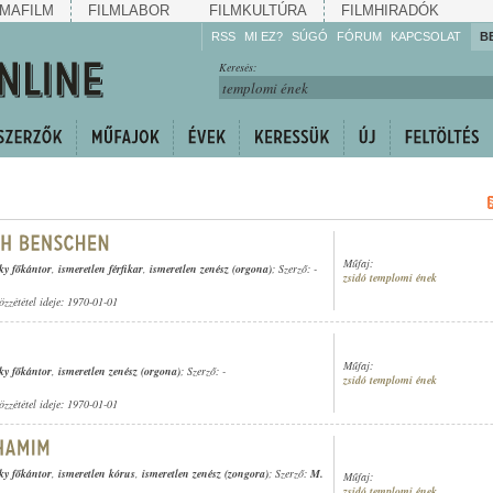
MAFILM
FILMLABOR
FILMKULTÚRA
FILMHIRADÓK
RSS
MI EZ?
SÚGÓ
FÓRUM
KAPCSOLAT
B
Hallgassa!
Keresés:
Gyarapítsa!
Kövesse!
Ossza meg!
Műfaj:
y főkántor
,
ismeretlen férfikar
,
ismeretlen zenész (orgona)
; Szerző: -
zsidó templomi ének
özzététel ideje: 1970-01-01
Műfaj:
y főkántor
,
ismeretlen zenész (orgona)
; Szerző: -
zsidó templomi ének
özzététel ideje: 1970-01-01
y főkántor
,
ismeretlen kórus
,
ismeretlen zenész (zongora)
; Szerző:
M.
Műfaj:
zsidó templomi ének