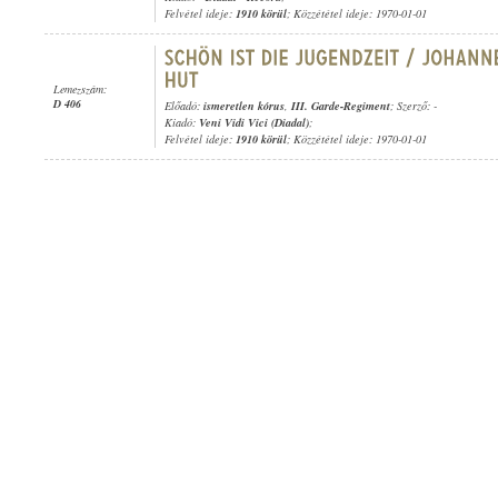
Felvétel ideje:
1910 körül
; Közzététel ideje: 1970-01-01
Lemezszám:
D 406
Előadó:
ismeretlen kórus
,
III. Garde-Regiment
; Szerző: -
Kiadó:
Veni Vidi Vici (Diadal)
;
Felvétel ideje:
1910 körül
; Közzététel ideje: 1970-01-01