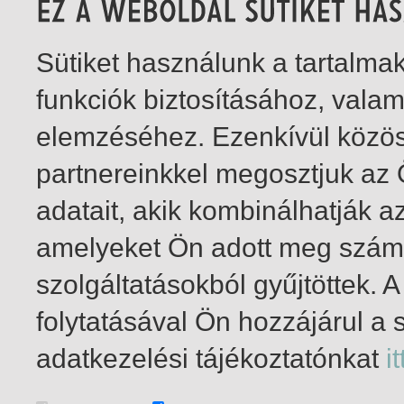
Sütiket használunk a tartalm
funkciók biztosításához, vala
elemzéséhez. Ezenkívül közö
partnereinkkel megosztjuk az
adatait, akik kombinálhatják a
amelyeket Ön adott meg számu
szolgáltatásokból gyűjtöttek.
folytatásával Ön hozzájárul a 
1-4
/ összesen 4 találat
adatkezelési tájékoztatónkat
it