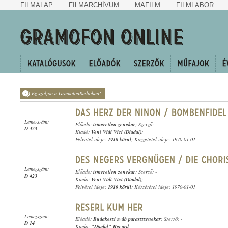
FILMALAP
FILMARCHÍVUM
MAFILM
FILMLABOR
Ez szóljon a GramofonRádióban!
Lemezszám:
Előadó:
ismeretlen zenekar
; Szerző: -
D 423
Kiadó:
Veni Vidi Vici (Diadal)
;
Felvétel ideje:
1910 körül
; Közzététel ideje: 1970-01-01
Lemezszám:
Előadó:
ismeretlen zenekar
; Szerző: -
D 423
Kiadó:
Veni Vidi Vici (Diadal)
;
Felvétel ideje:
1910 körül
; Közzététel ideje: 1970-01-01
Lemezszám:
Előadó:
Budakeszi sváb parasztzenekar
; Szerző: -
D 14
Kiadó:
"Diadal" Record
;