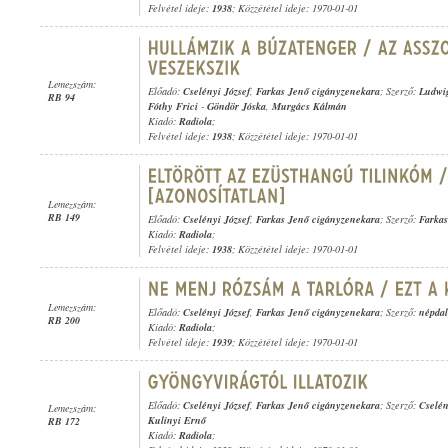
Felvétel ideje:
1938
; Közzététel ideje: 1970-01-01
Lemezszám:
Előadó:
Cselényi József
,
Farkas Jenő cigányzenekara
; Szerző:
Ludwig
RB 94
Fóthy Frici
-
Göndör Jóska
,
Murgács Kálmán
Kiadó:
Radiola
;
Felvétel ideje:
1938
; Közzététel ideje: 1970-01-01
Lemezszám:
RB 149
Előadó:
Cselényi József
,
Farkas Jenő cigányzenekara
; Szerző:
Farkas
Kiadó:
Radiola
;
Felvétel ideje:
1938
; Közzététel ideje: 1970-01-01
Lemezszám:
Előadó:
Cselényi József
,
Farkas Jenő cigányzenekara
; Szerző:
népdal
RB 200
Kiadó:
Radiola
;
Felvétel ideje:
1939
; Közzététel ideje: 1970-01-01
Előadó:
Cselényi József
,
Farkas Jenő cigányzenekara
; Szerző:
Cselén
Lemezszám:
Kulinyi Ernő
RB 172
Kiadó:
Radiola
;