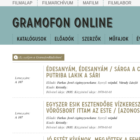
FILMALAP
FILMARCHÍVUM
MAFILM
FILMLABOR
Ez szóljon a GramofonRádióban!
Lemezszám:
A 107
Előadó:
Farkas Jenő cigányzenekara
; Szerző:
népdal
,
Várady László
Kiadó:
Kristály
;
Felvétel ideje:
1935
; Közzététel ideje: 1970-01-01
Lemezszám:
A 107
Előadó:
Farkas Jenő cigányzenekara
; Szerző:
népdal
Kiadó:
Kristály
;
Felvétel ideje:
1935
; Közzététel ideje: 1970-01-01