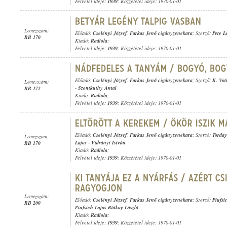
Felvétel ideje:
1939
; Közzététel ideje: 1970-01-01
Lemezszám:
Előadó:
Cselényi József
,
Farkas Jenő cigányzenekara
; Szerző:
Pete L
RB 170
Kiadó:
Radiola
;
Felvétel ideje:
1939
; Közzététel ideje: 1970-01-01
Előadó:
Cselényi József
,
Farkas Jenő cigányzenekara
; Szerző:
K. Vot
Lemezszám:
-
Szentkuthy Antal
RB 172
Kiadó:
Radiola
;
Felvétel ideje:
1939
; Közzététel ideje: 1970-01-01
Előadó:
Cselényi József
,
Farkas Jenő cigányzenekara
; Szerző:
Torday
Lemezszám:
Lajos
-
Vidrányi István
RB 170
Kiadó:
Radiola
;
Felvétel ideje:
1939
; Közzététel ideje: 1970-01-01
Lemezszám:
Előadó:
Cselényi József
,
Farkas Jenő cigányzenekara
; Szerző:
Piufsi
RB 200
Piufsich Lajos Rátkay László
Kiadó:
Radiola
;
Felvétel ideje:
1939
; Közzététel ideje: 1970-01-01