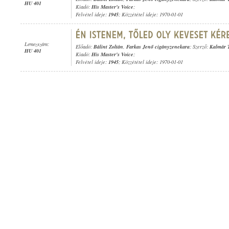
HU 401
Kiadó:
His Master's Voice
;
Felvétel ideje:
1945
; Közzététel ideje: 1970-01-01
Lemezszám:
Előadó:
Bálint Zoltán
,
Farkas Jenő cigányzenekara
; Szerző:
Kalmár 
HU 401
Kiadó:
His Master's Voice
;
Felvétel ideje:
1945
; Közzététel ideje: 1970-01-01