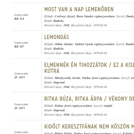
Lemezszám:
Előadó:
Cselényi József
,
Bura Sándor cigányzenekara
; Szerző:
Dankó
RB 324
Kiadó:
Radiola
;
Felvétel ideje:
1942
; Közzététel ideje: 1970-01-01
Lemezszám:
Előadó:
Orbán Sándor
,
Sárközi Gyula cigányzenekara
; Szerző:
Dankó
RB 387
Kiadó:
Radiola
;
Felvétel ideje:
1942
; Közzététel ideje: 1970-01-01
Lemezszám:
JU 3073
Előadó:
Mindszenthy István
,
Farkas Jenő cigányzenekara
; Szerző:
né
Kiadó:
Imperial
;
Felvétel ideje:
1944
; Közzététel ideje: 1970-01-01
Lemezszám:
Előadó:
Farkas Jenő cigányzenekara
; Szerző:
népdal
JU 3073
Kiadó:
Imperial
;
Felvétel ideje:
1944
; Közzététel ideje: 1970-01-01
Lemezszám:
Előadó:
Bálint Zoltán
,
Farkas Jenő cigányzenekara
; Szerző:
Kalmár 