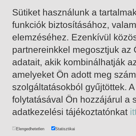
Sütiket használunk a tartalm
funkciók biztosításához, vala
elemzéséhez. Ezenkívül közö
partnereinkkel megosztjuk az
adatait, akik kombinálhatják a
amelyeket Ön adott meg számu
szolgáltatásokból gyűjtöttek.
folytatásával Ön hozzájárul a 
1-20
/ összesen 49 találat
adatkezelési tájékoztatónkat
it
Elengedhetetlen
Statisztikai