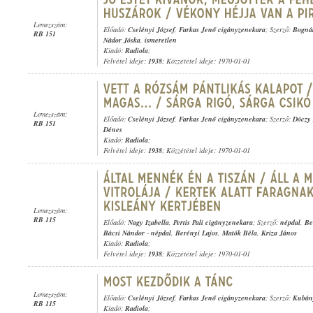
Lemezszám:
Előadó:
Cselényi József
,
Farkas Jenő cigányzenekara
; Szerző:
Bogná
RB 151
Nádor Jóska
,
ismeretlen
Kiadó:
Radiola
;
Felvétel ideje:
1938
; Közzététel ideje: 1970-01-01
Lemezszám:
Előadó:
Cselényi József
,
Farkas Jenő cigányzenekara
; Szerző:
Dóczy 
RB 151
Dénes
Kiadó:
Radiola
;
Felvétel ideje:
1938
; Közzététel ideje: 1970-01-01
Lemezszám:
RB 115
Előadó:
Nagy Izabella
,
Pertis Pali cigányzenekara
; Szerző:
népdal
,
Be
Bácsi Nándor
-
népdal
,
Berényi Lajos
,
Matók Béla
,
Kriza János
Kiadó:
Radiola
;
Felvétel ideje:
1938
; Közzététel ideje: 1970-01-01
Lemezszám:
Előadó:
Cselényi József
,
Farkas Jenő cigányzenekara
; Szerző:
Kubán
RB 115
Kiadó:
Radiola
;