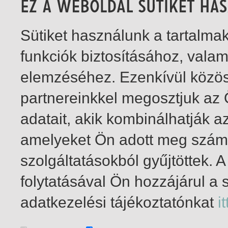
Sütiket használunk a tartalm
funkciók biztosításához, vala
elemzéséhez. Ezenkívül közö
partnereinkkel megosztjuk az
adatait, akik kombinálhatják a
amelyeket Ön adott meg számu
szolgáltatásokból gyűjtöttek.
folytatásával Ön hozzájárul a 
1-2
/ összesen 2 találat
adatkezelési tájékoztatónkat
it