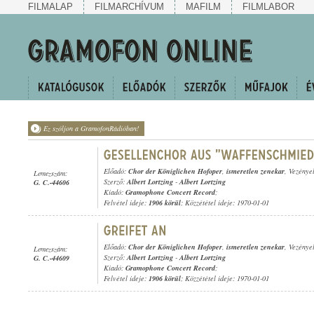
FILMALAP
FILMARCHÍVUM
MAFILM
FILMLABOR
Ez szóljon a GramofonRádióban!
Előadó:
Chor der Königlichen Hofoper
,
ismeretlen zenekar
, Vezénye
Lemezszám:
Szerző:
Albert Lortzing
-
Albert Lortzing
G. C.-44606
Kiadó:
Gramophone Concert Record
;
Felvétel ideje:
1906 körül
; Közzététel ideje: 1970-01-01
Előadó:
Chor der Königlichen Hofoper
,
ismeretlen zenekar
, Vezénye
Lemezszám:
Szerző:
Albert Lortzing
-
Albert Lortzing
G. C.-44609
Kiadó:
Gramophone Concert Record
;
Felvétel ideje:
1906 körül
; Közzététel ideje: 1970-01-01