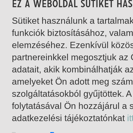
Sütiket használunk a tartalm
funkciók biztosításához, vala
elemzéséhez. Ezenkívül közö
partnereinkkel megosztjuk az
adatait, akik kombinálhatják a
amelyeket Ön adott meg számu
szolgáltatásokból gyűjtöttek.
folytatásával Ön hozzájárul a 
1-5
/ összesen 5 találat
adatkezelési tájékoztatónkat
it