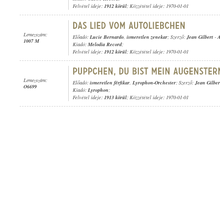
Felvétel ideje:
1912 körül
; Közzététel ideje: 1970-01-01
Lemezszám:
Előadó:
Lucie Bernardo
,
ismeretlen zenekar
; Szerző:
Jean Gilbert
-
A
1007 M
Kiadó:
Melodia Record
;
Felvétel ideje:
1912 körül
; Közzététel ideje: 1970-01-01
Lemezszám:
Előadó:
ismeretlen férfikar
,
Lyrophon-Orchester
; Szerző:
Jean Gilber
O6699
Kiadó:
Lyrophon
;
Felvétel ideje:
1913 körül
; Közzététel ideje: 1970-01-01