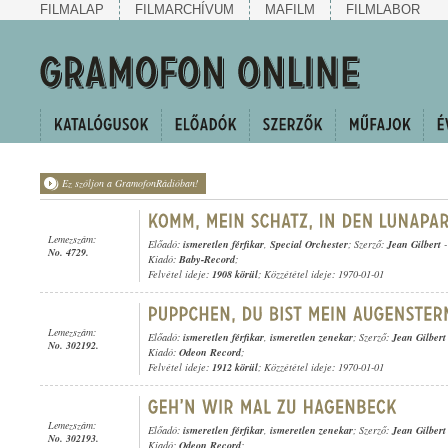
FILMALAP
FILMARCHÍVUM
MAFILM
FILMLABOR
Ez szóljon a GramofonRádióban!
Lemezszám:
Előadó:
ismeretlen férfikar
,
Special Orchester
; Szerző:
Jean Gilbert
No. 4729.
Kiadó:
Baby-Record
;
Felvétel ideje:
1908 körül
; Közzététel ideje: 1970-01-01
Lemezszám:
Előadó:
ismeretlen férfikar
,
ismeretlen zenekar
; Szerző:
Jean Gilbert
No. 302192.
Kiadó:
Odeon Record
;
Felvétel ideje:
1912 körül
; Közzététel ideje: 1970-01-01
Lemezszám:
Előadó:
ismeretlen férfikar
,
ismeretlen zenekar
; Szerző:
Jean Gilbert
No. 302193.
Kiadó:
Odeon Record
;