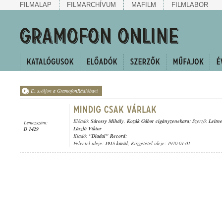
FILMALAP
FILMARCHÍVUM
MAFILM
FILMLABOR
Ez szóljon a GramofonRádióban!
Előadó:
Sárossy Mihály
,
Kozák Gábor cigányzenekara
; Szerző:
Leitne
Lemezszám:
László Viktor
D 1429
Kiadó:
"Diadal" Record
;
Felvétel ideje:
1915 körül
; Közzététel ideje: 1970-01-01