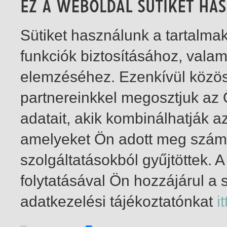
Sütiket használunk a tartalm
funkciók biztosításához, vala
elemzéséhez. Ezenkívül közö
partnereinkkel megosztjuk az
adatait, akik kombinálhatják a
amelyeket Ön adott meg számu
szolgáltatásokból gyűjtöttek.
folytatásával Ön hozzájárul a 
1-1
/ összesen 1 találat
adatkezelési tájékoztatónkat
it